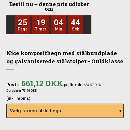
Bestil nu – denne pris udløber
om
25
19
04
42
Dage
Timer
Min
Sek
Nice komposithegn med stålbundplade
og galvaniserede stålstolper - Guldklasse
661,12 DKK
Pris fra
pr. lb. mtr.
734,57 DKK
Du sparer 73,46 DKK
(inkl. moms)
Vælg farven til dit hegn