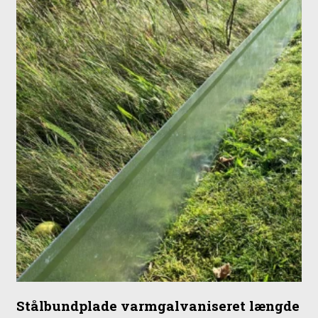
der ikke er nogen kant. Det er smag og behag hvad man
synes er pænest, men se billederne og vurder selv.
Bundpladen er ikke konstrueret til at stå imod jordtryk hvis
der f.eks. er højdeforskel mellem de 2 sider hvor hegnet
placeres, her skal man istedet bruge en betonbundplade.
Produktet her tilhører vores
Guldklasse
:
Kategorien Guld huser produkter af særdeles god kvalitet
ifht. markedet. Disse produkter er skabt til dem, der ønsker en
førsteklasses oplevelse og er villige til at investere i
holdbarhed og udseende.
Stålbundplade varmgalvaniseret længde