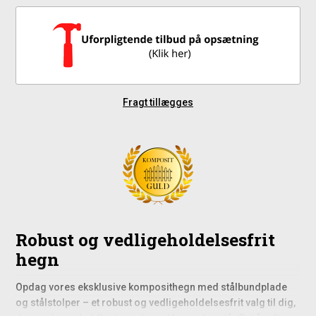
Fragt tillægges
Robust og vedligeholdelsesfrit
hegn
Opdag vores eksklusive komposithegn med stålbundplade
og stålstolper – et robust og vedligeholdelsesfrit valg til dig,