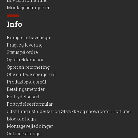
Bliv B2B forhandler
Montagebetingelser
Info
Komplette havehegn
Fragt og levering
Status på ordre
Opret reklamation
Opret en returnering
Ofte stillede spørgsmål
Produktspørgsmål
Betalingsmetoder
Fortrydelsesret
Fortrydelsesformular
Udstilling i Middelfart og Ølstykke og showroom i Toftlund
Blog om hegn
Montagevejledninger
Online kataloger