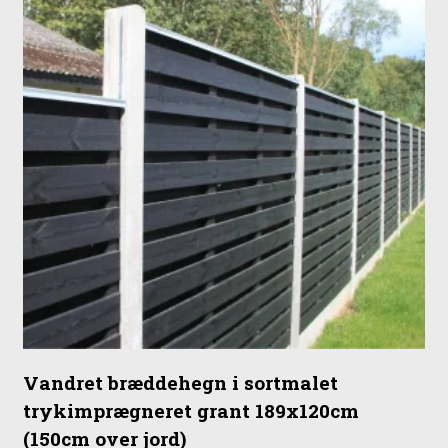
Vandret bræddehegn i sortmalet
trykimprægneret grant 189x120cm
(150cm over jord)