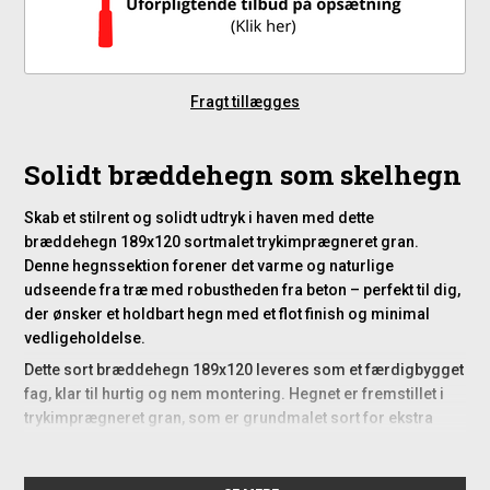
Fragt tillægges
Solidt bræddehegn som skelhegn
Skab et stilrent og solidt udtryk i haven med dette
bræddehegn 189x120 sortmalet trykimprægneret gran.
Denne hegnssektion forener det varme og naturlige
udseende fra træ med robustheden fra beton – perfekt til dig,
der ønsker et holdbart hegn med et flot finish og minimal
vedligeholdelse.
Dette sort bræddehegn 189x120 leveres som et færdigbygget
fag, klar til hurtig og nem montering. Hegnet er fremstillet i
trykimprægneret gran, som er grundmalet sort for ekstra
beskyttelse og et moderne udtryk. Da der kun er tale om en
grundmaling, anbefales det at vedligeholde hegnets