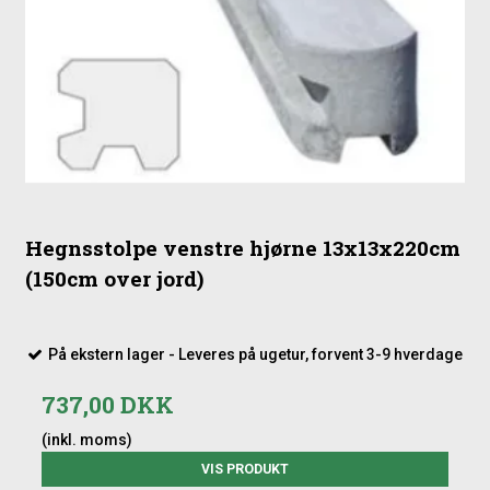
Trykimprægneret gran
Grundmalet sort
Vægt: 40kg
Hver sektion dækker:
195 cm inkl. en stolpe (ved 10x12 cm stolper) eller
198 cm inkl. en stolpe (ved 13x13 cm stolper)
Malede hegn er grundbehandlede og der må påregnes
Hegnsstolpe venstre hjørne 13x13x220cm
løbende efterbehandling.
(150cm over jord)
På ekstern lager - Leveres på ugetur, forvent 3-9 hverdage
737,00 DKK
(inkl. moms)
VIS PRODUKT