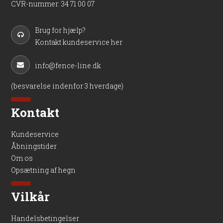
CVR-nummer
:
34 71 00 07
Brug for hjælp?
Kontakt kundeservice her
info@fence-line.dk
(besvarelse indenfor 3 hverdage)
Kontakt
Kundeservice
Åbningstider
Om os
Opsætning af hegn
Vilkår
Handelsbetingelser