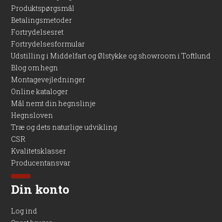
Produktspørgsmål
Betalingsmetoder
Fortrydelsesret
Fortrydelsesformular
Udstilling i Middelfart og Ølstykke og showroom i Toftlund
Blog om hegn
Montagevejledninger
Online kataloger
Mål nemt din hegnslinje
Hegnsloven
Træ og dets naturlige udvikling
CSR
Kvalitetsklasser
Producentansvar
Din konto
Log ind