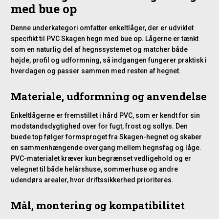
med bue op
Denne underkategori omfatter enkeltlåger, der er udviklet
specifikt til PVC Skagen hegn med bue op. Lågerne er tænkt
som en naturlig del af hegnssystemet og matcher både
højde, profil og udformning, så indgangen fungerer praktisk i
hverdagen og passer sammen med resten af hegnet.
Materiale, udformning og anvendelse
Enkeltlågerne er fremstillet i hård PVC, som er kendt for sin
modstandsdygtighed over for fugt, frost og sollys. Den
buede top følger formsproget fra Skagen-hegnet og skaber
en sammenhængende overgang mellem hegnsfag og låge.
PVC-materialet kræver kun begrænset vedligehold og er
velegnet til både helårshuse, sommerhuse og andre
udendørs arealer, hvor driftssikkerhed prioriteres.
Mål, montering og kompatibilitet