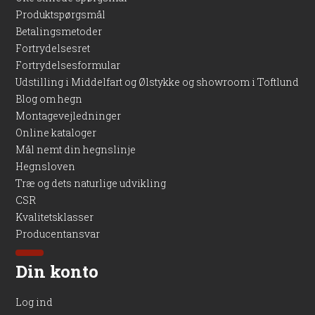
Produktspørgsmål
Betalingsmetoder
Fortrydelsesret
Fortrydelsesformular
Udstilling i Middelfart og Ølstykke og showroom i Toftlund
Blog om hegn
Montagevejledninger
Online kataloger
Mål nemt din hegnslinje
Hegnsloven
Træ og dets naturlige udvikling
CSR
Kvalitetsklasser
Producentansvar
Din konto
Log ind