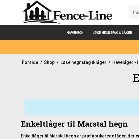
HAVEHEGN
LØSE HEGNSFAG & LÅGER
Forside
/
Shop
/
Løse hegnsfag & låger
/
Havelåger - 
E
Enkeltlåger til Marstal hegn
Enkeltlåger til Marstal hegn er præfabrikerede låger, der 