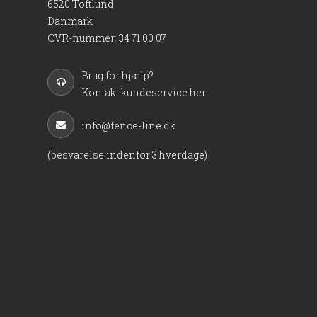
6520 Toftlund
Danmark
CVR-nummer
:
34 71 00 07
Brug for hjælp?
Kontakt kundeservice her
info@fence-line.dk
(besvarelse indenfor 3 hverdage)