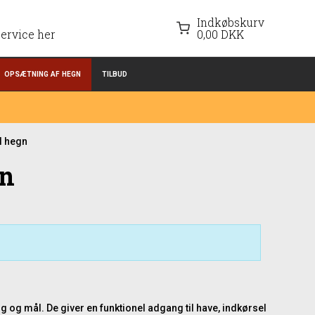
Indkøbskurv
ervice her
0,00 DKK
OPSÆTNING AF HEGN
TILBUD
al hegn
gn
g og mål. De giver en funktionel adgang til have, indkørsel