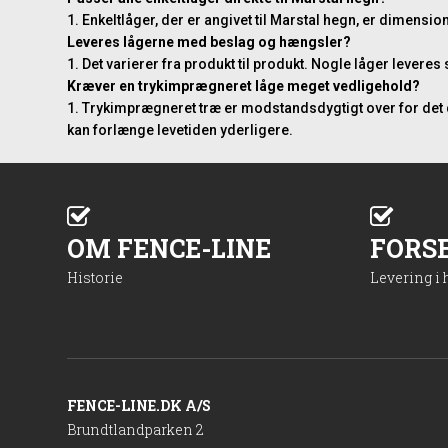
Enkeltlåger, der er angivet til Marstal hegn, er dimensi
Leveres lågerne med beslag og hængsler?
Det varierer fra produkt til produkt. Nogle låger lever
Kræver en trykimprægneret låge meget vedligehold?
Trykimprægneret træ er modstandsdygtigt over for det
kan forlænge levetiden yderligere.
OM FENCE-LINE
FORS
Historie
Levering i
FENCE-LINE.DK A/S
Brundtlandparken 2