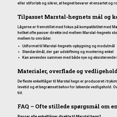
eller stiforløb og sikrer, at hegnet bevarer et ensartet og r
Tilpasset Marstal-hegnets mål og 
Lågerne er fremstillet med fokus på kompatibilitet med 
hvilket ofte passer direkte ind mellem Marstal-hegnets 
mellem to områder.
Udformet til Marstal-hegnets opbygning og modulmål
Standardmål, der gør udskiftning og montering enkel
Kan anvendes sammen med både nye og eksisterende 
Materialer, overflade og vedligehol
De fleste enkeltlåger til Marstal hegn er produceret i tryk
levetid og et begrænset behov for løbende vedligehold. Ov
tid.
FAQ – Ofte stillede spørgsmål om en
Passer alle enkeltlåger direkte til Marstal hegn?