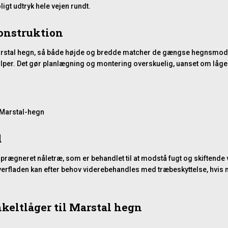
oligt udtryk hele vejen rundt.
konstruktion
Marstal hegn, så både højde og bredde matcher de gængse hegnsmodul
stolper. Det gør planlægning og montering overskuelig, uanset om l
Marstal-hegn
d
imprægneret nåletræ, som er behandlet til at modstå fugt og skiftende
erfladen kan efter behov viderebehandles med træbeskyttelse, hvis m
keltlåger til Marstal hegn