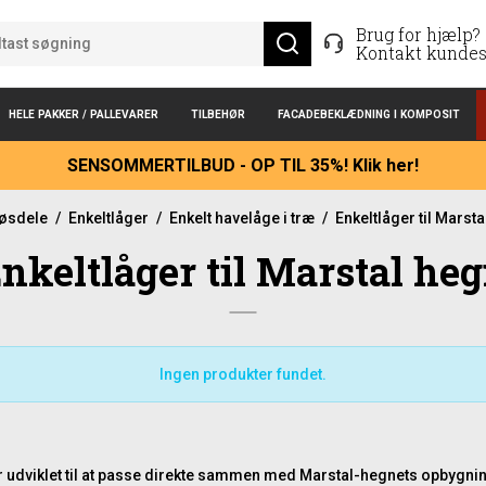
Brug for hjælp?
Kontakt kundes
HELE PAKKER / PALLEVARER
TILBEHØR
FACADEBEKLÆDNING I KOMPOSIT
SENSOMMERTILBUD - OP TIL 35%! Klik her!
løsdele
/
Enkeltlåger
/
Enkelt havelåge i træ
/
Enkeltlåger til Marst
nkeltlåger til Marstal he
Ingen produkter fundet.
er udviklet til at passe direkte sammen med Marstal-hegnets opbygnin