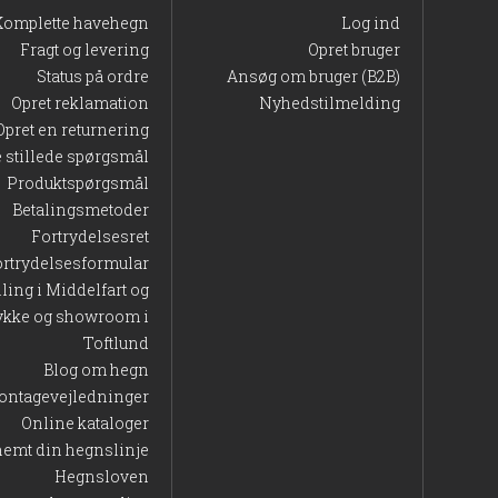
Komplette havehegn
Log ind
Fragt og levering
Opret bruger
Status på ordre
Ansøg om bruger (B2B)
Opret reklamation
Nyhedstilmelding
Opret en returnering
e stillede spørgsmål
Produktspørgsmål
Betalingsmetoder
Fortrydelsesret
ortrydelsesformular
lling i Middelfart og
ykke og showroom i
Toftlund
Blog om hegn
ontagevejledninger
Online kataloger
nemt din hegnslinje
Hegnsloven