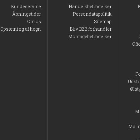
Kundeservice
Handelsbetingelser
Åbningstider
Persondatapolitik
Om os
Sitemap
Opsætning af hegn
Bliv B2B forhandler
Montagebetingelser
Oft
F
Udsti
Ølst
M
Mål 