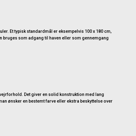
er. Et typisk standardmål er eksempelvis 100 x 180 cm,
ågen bruges som adgang til haven eller som gennemgang
 vejrforhold. Det giver en solid konstruktion med lang
an ønsker en bestemt farve eller ekstra beskyttelse over