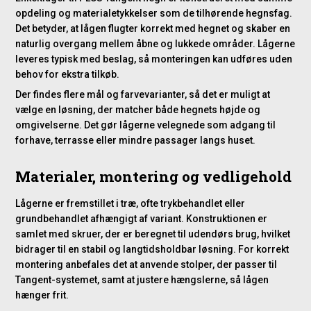
opdeling og materialetykkelser som de tilhørende hegnsfag.
Det betyder, at lågen flugter korrekt med hegnet og skaber en
naturlig overgang mellem åbne og lukkede områder. Lågerne
leveres typisk med beslag, så monteringen kan udføres uden
behov for ekstra tilkøb.
Der findes flere mål og farvevarianter, så det er muligt at
vælge en løsning, der matcher både hegnets højde og
omgivelserne. Det gør lågerne velegnede som adgang til
forhave, terrasse eller mindre passager langs huset.
Materialer, montering og vedligehold
Lågerne er fremstillet i træ, ofte trykbehandlet eller
grundbehandlet afhængigt af variant. Konstruktionen er
samlet med skruer, der er beregnet til udendørs brug, hvilket
bidrager til en stabil og langtidsholdbar løsning. For korrekt
montering anbefales det at anvende stolper, der passer til
Tangent-systemet, samt at justere hængslerne, så lågen
hænger frit.