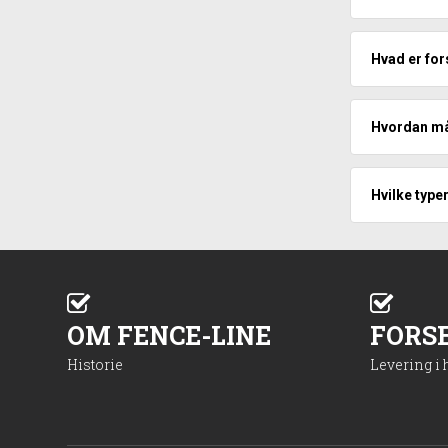
Hvad er for
Hvordan må
Hvilke type
OM FENCE-LINE
FORS
Historie
Levering i