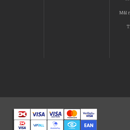
Mål 
T