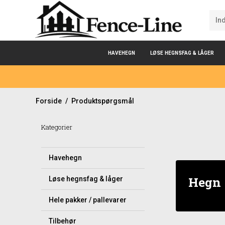
HAVEHEGN
LØSE HEGNSFAG & LÅGER
Forside
/
Produktspørgsmål
Kategorier
Havehegn
Hegn
Løse hegnsfag & låger
Hele pakker / pallevarer
Tilbehør