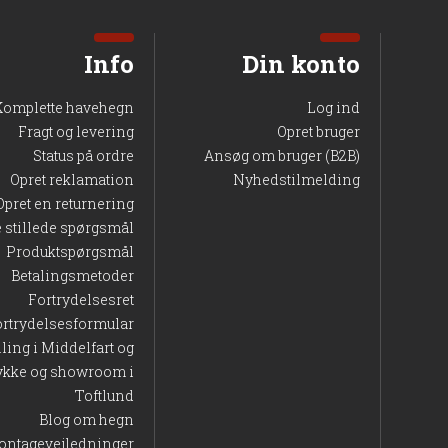
Info
Din konto
Komplette havehegn
Log ind
Fragt og levering
Opret bruger
Status på ordre
Ansøg om bruger (B2B)
Opret reklamation
Nyhedstilmelding
Opret en returnering
e stillede spørgsmål
Produktspørgsmål
Betalingsmetoder
Fortrydelsesret
ortrydelsesformular
lling i Middelfart og
ykke og showroom i
Toftlund
Blog om hegn
ontagevejledninger