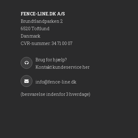
FENCE-LINE.DK A/S
Brundtlandparken 2
6520 Toftlund
Danmark
CVR-nummer
:
34 71 00 07
Brug for hjælp?
Kontakt kundeservice her
info@fence-line.dk
(besvarelse indenfor 3 hverdage)