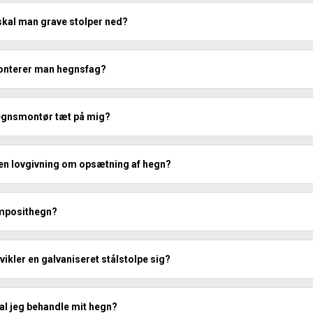
skal man grave stolper ned?
nterer man hegnsfag?
hegnsmontør tæt på mig?
 en lovgivning om opsætning af hegn?
mposithegn?
ikler en galvaniseret stålstolpe sig?
al jeg behandle mit hegn?