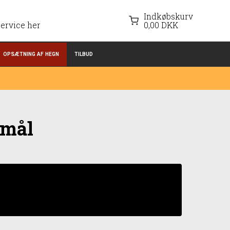
Indkøbskurv
ervice her
0,00 DKK
OPSÆTNING AF HEGN
TILBUD
smål