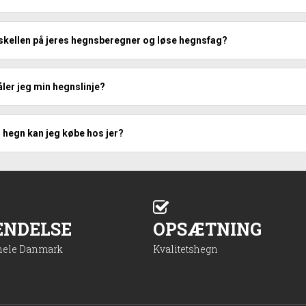
skellen på jeres hegnsberegner og løse hegnsfag?
ler jeg min hegnslinje?
r hegn kan jeg købe hos jer?
ENDELSE
OPSÆTNING
 hele Danmark
Kvalitetshegn