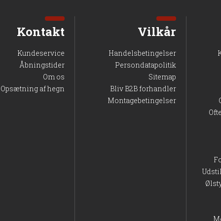
Kontakt
Vilkår
Kundeservice
Handelsbetingelser
Åbningstider
Persondatapolitik
Om os
Sitemap
Opsætning af hegn
Bliv B2B forhandler
Montagebetingelser
Oft
F
Udsti
Ølst
M