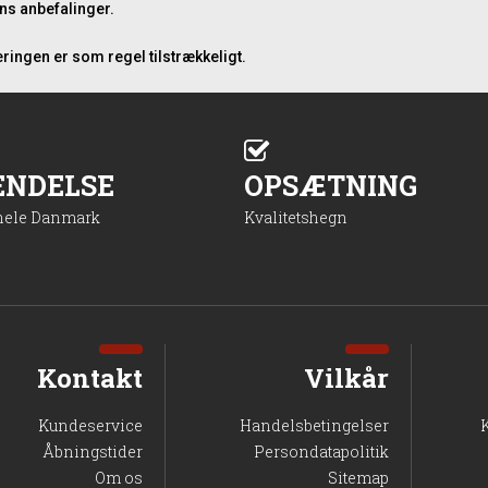
ns anbefalinger.
ringen er som regel tilstrækkeligt.
ENDELSE
OPSÆTNING
 hele Danmark
Kvalitetshegn
Kontakt
Vilkår
Kundeservice
Handelsbetingelser
Åbningstider
Persondatapolitik
Om os
Sitemap