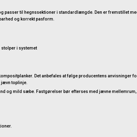
og passer til hegnssektioner i standardlængde. Den er fremstillet me
ldbarhed og korrekt pasform.
stolper i systemet
positplanker. Det anbefales at følge producentens anvisninger for
jævn toplinje.
nd og mild sæbe. Fastgørelser bør efterses med jævne mellemrum, isæ
ioner.