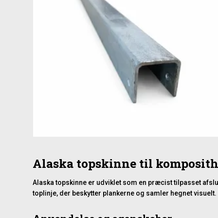
Alaska topskinne til komposit
Alaska topskinne er udviklet som en præcist tilpasset afs
toplinje, der beskytter plankerne og samler hegnet visuelt.