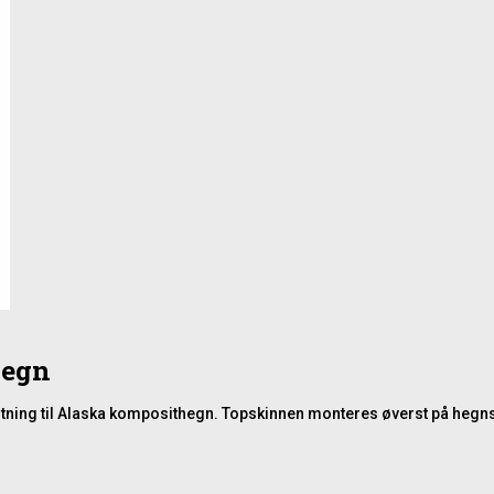
hegn
lutning til Alaska komposithegn. Topskinnen monteres øverst på hegns