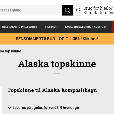
Brug for hjælp?
Kontakt kundes
HELE PAKKER / PALLEVARER
TILBEHØR
FACADEBEKLÆDNING I KOMPOSIT
SENSOMMERTILBUD - OP TIL 35%! Klik her!
ka topskinne
Alaska topskinne
Topskinne til Alaska komposithegn
Leveres på ugetur, forvent 3-9 hverdage