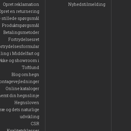
Opret reklamation
Nyhedstilmelding
Opret en returnering
e stillede spørgsmål
Produktspørgsmål
Betalingsmetoder
Fortrydelsesret
ortrydelsesformular
lling i Middelfart og
ykke og showroom i
Toftlund
Blog om hegn
ontagevejledninger
Online kataloger
nemt din hegnslinje
Hegnsloven
ræ og dets naturlige
udvikling
CSR
Kvalitetsklasser