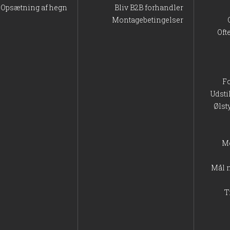
Opsætning af hegn
Bliv B2B forhandler
Montagebetingelser
Oft
F
Udsti
Ølst
M
Mål 
T