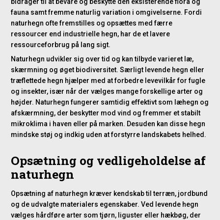
bidrager til at bevare og beskytte den eksisterende flora og
fauna samt fremme naturlig variation i omgivelserne. Fordi
naturhegn ofte fremstilles og opsættes med færre
ressourcer end industrielle hegn, har de et lavere
ressourceforbrug på lang sigt.
Naturhegn udvikler sig over tid og kan tilbyde varieret læ,
skærmning og øget biodiversitet. Særligt levende hegn eller
træflettede hegn hjælper med at forbedre levevilkår for fugle
og insekter, især når der vælges mange forskellige arter og
højder. Naturhegn fungerer samtidig effektivt som læhegn og
afskærmning, der beskytter mod vind og fremmer et stabilt
mikroklima i haven eller på marken. Desuden kan disse hegn
mindske støj og indkig uden at forstyrre landskabets helhed.
Opsætning og vedligeholdelse af
naturhegn
Opsætning af naturhegn kræver kendskab til terræn, jordbund
og de udvalgte materialers egenskaber. Ved levende hegn
vælges hårdføre arter som tjørn, liguster eller hækbøg, der