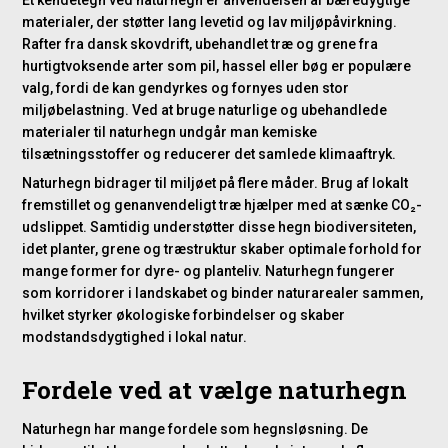
materialer, der støtter lang levetid og lav miljøpåvirkning.
Rafter fra dansk skovdrift, ubehandlet træ og grene fra
hurtigtvoksende arter som pil, hassel eller bøg er populære
valg, fordi de kan gendyrkes og fornyes uden stor
miljøbelastning. Ved at bruge naturlige og ubehandlede
materialer til naturhegn undgår man kemiske
tilsætningsstoffer og reducerer det samlede klimaaftryk.
Naturhegn bidrager til miljøet på flere måder. Brug af lokalt
fremstillet og genanvendeligt træ hjælper med at sænke CO₂-
udslippet. Samtidig understøtter disse hegn biodiversiteten,
idet planter, grene og træstruktur skaber optimale forhold for
mange former for dyre- og planteliv. Naturhegn fungerer
som korridorer i landskabet og binder naturarealer sammen,
hvilket styrker økologiske forbindelser og skaber
modstandsdygtighed i lokal natur.
Fordele ved at vælge naturhegn
Naturhegn har mange fordele som hegnsløsning. De