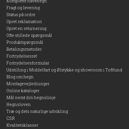
Komplette havehegn
Fragt og levering
Status på ordre
Opret reklamation
Opret en returnering
Ofte stillede spørgsmål
Produktspørgsmål
Betalingsmetoder
Fortrydelsesret
Fortrydelsesformular
Udstilling i Middelfart og Ølstykke og showroom i Toftlund
Blog om hegn
Montagevejledninger
Online kataloger
Mål nemt din hegnslinje
Hegnsloven
Træ og dets naturlige udvikling
CSR
Kvalitetsklasser