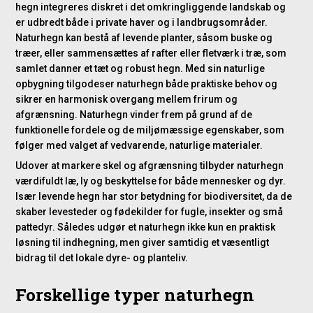
hegn integreres diskret i det omkringliggende landskab og
er udbredt både i private haver og i landbrugsområder.
Naturhegn kan bestå af levende planter, såsom buske og
træer, eller sammensættes af rafter eller fletværk i træ, som
samlet danner et tæt og robust hegn. Med sin naturlige
opbygning tilgodeser naturhegn både praktiske behov og
sikrer en harmonisk overgang mellem frirum og
afgrænsning. Naturhegn vinder frem på grund af de
funktionelle fordele og de miljømæssige egenskaber, som
følger med valget af vedvarende, naturlige materialer.
Udover at markere skel og afgrænsning tilbyder naturhegn
værdifuldt læ, ly og beskyttelse for både mennesker og dyr.
Især levende hegn har stor betydning for biodiversitet, da de
skaber levesteder og fødekilder for fugle, insekter og små
pattedyr. Således udgør et naturhegn ikke kun en praktisk
løsning til indhegning, men giver samtidig et væsentligt
bidrag til det lokale dyre- og planteliv.
Forskellige typer naturhegn