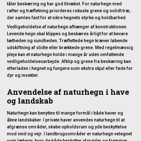
tåler beskæring og har god tilvækst. For naturhegn med
rafter og træfletning prioriteres robuste grene og solidt træ,
der samles fast for at sikre hegnets styrke og holdbarhed.
Vedligeholdelse af naturhegn afhænger af konstruktionen.
Levende hegn skal klippes og beskæres årligt for at bevare
tætheden og sundheden. Træflettede hegn kræver løbende
udskiftning af slidte eller brækkede grene. Med regelmæssig
pleje kan et naturhegn holde i mange år uden omfattende
vedligeholdelsesarbejde. Afklip og grene fra beskæring kan
efterlades i hegnet og fungere som ekstra skjul eller føde for
dyr og insekter.
Anvendelse af naturhegn i have
og landskab
Naturhegn kan benyttes til mange formål i både haver og
åbne landskaber. I private haver anvendes naturhegn til at
afgrænse områder, skabe opholdsrum og yde beskyttelse
mod vind og vejr. I landbrugsområder er naturhegn velegnet
som læhegn, hvor de både beskytter afgrøder og fremmer