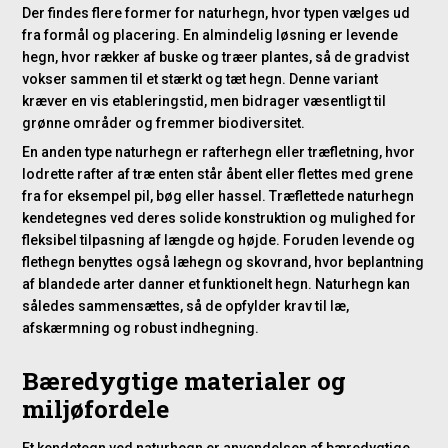
Der findes flere former for naturhegn, hvor typen vælges ud
fra formål og placering. En almindelig løsning er levende
hegn, hvor rækker af buske og træer plantes, så de gradvist
vokser sammen til et stærkt og tæt hegn. Denne variant
kræver en vis etableringstid, men bidrager væsentligt til
grønne områder og fremmer biodiversitet.
En anden type naturhegn er rafterhegn eller træfletning, hvor
lodrette rafter af træ enten står åbent eller flettes med grene
fra for eksempel pil, bøg eller hassel. Træflettede naturhegn
kendetegnes ved deres solide konstruktion og mulighed for
fleksibel tilpasning af længde og højde. Foruden levende og
flethegn benyttes også læhegn og skovrand, hvor beplantning
af blandede arter danner et funktionelt hegn. Naturhegn kan
således sammensættes, så de opfylder krav til læ,
afskærmning og robust indhegning.
Bæredygtige materialer og
miljøfordele
Et kendetegn ved naturhegn er anvendelsen af bæredygtige