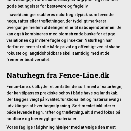
gode betingelser for bestøvere og fugleliv.
I haveløsninger etableres naturhegn typisk som levende
hegn, rafter eller træfletninger, der tydeligt markerer
overgange mellem afdelinger eller til naboejendommen. De
kan også kombineres med blomstrende buske for at øge
variationen og invitere fugle og insekter. Naturhegn har
derfor en central rolle både privat og offentligt ved at skabe
robuste og langtidsholdbare skel, samtidig med at de
fremmer biodiversitet.
Naturhegn fra Fence-Line.dk
Fence-Line.dk tilbyder et omfattende sortiment af naturhegn,
der kan tilpasses praktiske behov i både have og landskab.
Der lægges vægt på kvalitet, funktionalitet og materialevalg i
udviklingen af hver hegnsløsning. Sortimentet inkluderer
både levende hegn, rafter og træfletning, altid med fokus på
holdbare og bæredygtige materialer.
Vores faglige rådgivning hjælper med at vælge den mest