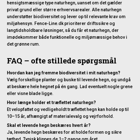
hensigtsmæssige type naturhegn, uanset om det gælder
privat grund eller større erhvervsarealer. Alle naturhegn
understøtter biodiversitet og lever op til relevante krav om
miljøhensyn. Fence-Line.dk prioriterer driftssikre og
langtidsholdbare løsninger, så du får et naturhegn, der
imødekommer både funktionelle og miljømæssige behov i
det grønne rum.
FAQ – ofte stillede spørgsmål
Hvordan kan jeg fremme biodiversitet i mit naturhegn?
Vælg forskellige planter og buske til levende hegn, og undgå
at beskære hele hegnet på én gang. Lad eventuelt nogle grene
eller visne blade ligge.
Hvor længe holder et træflettet naturhegn?
Et velopfattet og vedligeholdt træflettet hegn kan holde op til
10–15 år, afhængigt af materialevalg og vejrforhold.
Skal et levende hegn beskæres hvert år?
Ja, levende hegn beskæres for at holde formen og sikre
tæthed. Typisk klippes de 1–2 gange om året.