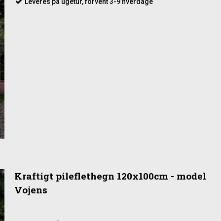
Leveres på ugetur, forvent 3-9 hverdage
Kraftigt pileflethegn 120x100cm - model
Vojens