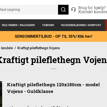
Brug for hjælp?
Kontakt kundes
HELE PAKKER / PALLEVARER
TILBEHØR
FACADEBEKLÆDNING I KOMPOSIT
SENSOMMERTILBUD - OP TIL 35%! Klik her!
- løsdele
/
Kraftigt pileflethegn Vojens
raftigt pileflethegn Voje
Kraftigt pileflethegn 120x180cm - model
Vojens - Guldklasse