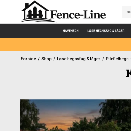
HAVEHEGN
LØSE HEGNSFAG & LÅGER
Forside
/
Shop
/
Løse hegnsfag & låger
/
Pileflethegn 
K