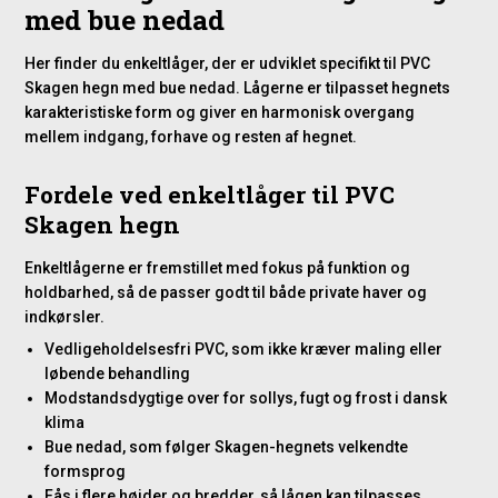
med bue nedad
Her finder du enkeltlåger, der er udviklet specifikt til PVC
Skagen hegn med bue nedad. Lågerne er tilpasset hegnets
karakteristiske form og giver en harmonisk overgang
mellem indgang, forhave og resten af hegnet.
Fordele ved enkeltlåger til PVC
Skagen hegn
Enkeltlågerne er fremstillet med fokus på funktion og
holdbarhed, så de passer godt til både private haver og
indkørsler.
Vedligeholdelsesfri PVC, som ikke kræver maling eller
løbende behandling
Modstandsdygtige over for sollys, fugt og frost i dansk
klima
Bue nedad, som følger Skagen-hegnets velkendte
formsprog
Fås i flere højder og bredder, så lågen kan tilpasses