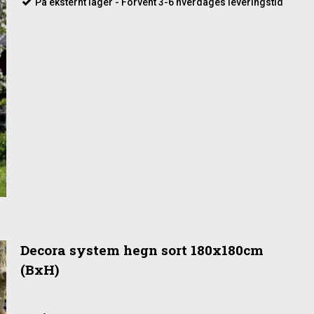
På eksternt lager - Forvent 3-6 hverdages leveringstid
Decora system hegn sort 180x180cm
(BxH)