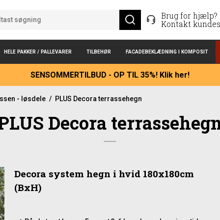
Brug for hjælp?
Kontakt kundes
HELE PAKKER / PALLEVARER
TILBEHØR
FACADEBEKLÆDNING I KOMPOSIT
SENSOMMERTILBUD - OP TIL 35%! Klik her!
assen - løsdele
/
PLUS Decora terrassehegn
PLUS Decora terrasseheg
Decora system hegn i hvid 180x180cm
(BxH)