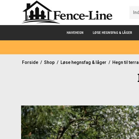
HAVEHEGN
LØSE HEGNSFAG & LÅGER
Forside
/
Shop
/
Løse hegnsfag & låger
/
Hegn til terr