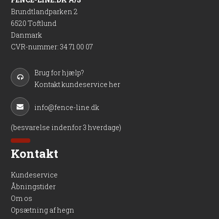
Brundtlandparken 2
6520 Toftlund
Danmark
CVR-nummer
:
34 71 00 07
Brug for hjælp?
Kontakt kundeservice her
info@fence-line.dk
(besvarelse indenfor 3 hverdage)
Kontakt
Kundeservice
Åbningstider
Om os
Opsætning af hegn