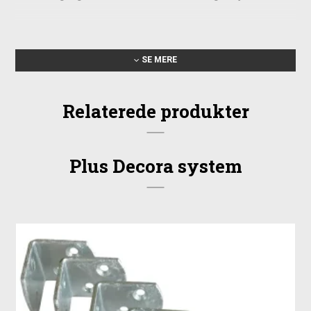
Konstruktion og materiale
Elementet er bygget op af kraftige trækomponenter, der sikrer
SE MERE
stabilitet og en lang brugstid. Rammen er udført i solide
dimensioner, og både lameller og stave er valgt med fokus
Relaterede produkter
på styrke i daglig brug.
Ramme: 34x68 mm
Bundramme i sandwichkonstruktion
Lameller: 12x68 mm
Plus Decora system
Stave: 12x32 mm
Træsort: Fyr/gran
Overflade: Fungicidbehandlet og grundmalet sort
Mål: 90x180/95 cm (bredde x højde)
Anvendelse og montage
Det skrå Decora-element kan bruges som afskærmning ved
terrasse, have eller skel og kombineres let med andre
elementer i samme serie. Den skrå profil gør det især nyttigt i