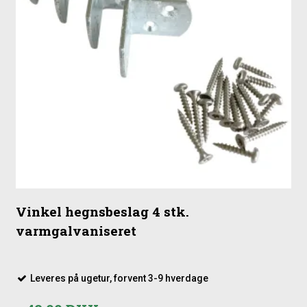
afslutninger eller steder, hvor man ønsker en mere glidende
overgang i højden.
Stolper til nedgravning – ca. 80-90 cm i frostfri dybde
Beslag til fastgørelse af hegnselementerne
Eventuelle stolpehatte for at beskytte stolpernes top
Tilbehør ligger klar under relaterede produkter, så du hurtigt
kan få samlet alt til en komplet opsætning.
Vinkel hegnsbeslag 4 stk.
varmgalvaniseret
Leveres på ugetur, forvent 3-9 hverdage