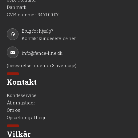
Danmark
CVR-nummer
:
34 71 00 07
Brug for hjælp?
Kontakt kundeservice her
info@fence-line.dk
(besvarelse indenfor 3 hverdage)
Kontakt
Kundeservice
Åbningstider
Om os
Opsætning af hegn
Vilkår