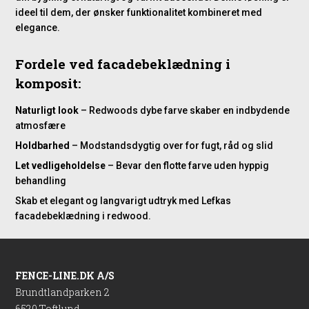
ideel til dem, der ønsker funktionalitet kombineret med
elegance.
Fordele ved facadebeklædning i
komposit:
Naturligt look
– Redwoods dybe farve skaber en indbydende
atmosfære
Holdbarhed
– Modstandsdygtig over for fugt, råd og slid
Let vedligeholdelse
– Bevar den flotte farve uden hyppig
behandling
Skab et elegant og langvarigt udtryk med Lefkas
facadebeklædning i redwood.
FENCE-LINE.DK A/S
Brundtlandparken 2
6520 Toftlund