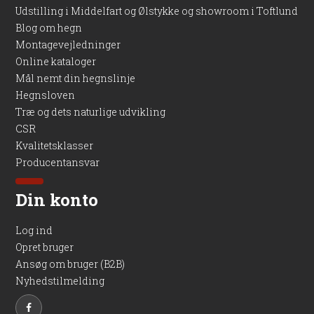
Udstilling i Middelfart og Ølstykke og showroom i Toftlund
Blog om hegn
Montagevejledninger
Online kataloger
Mål nemt din hegnslinje
Hegnsloven
Træ og dets naturlige udvikling
CSR
Kvalitetsklasser
Producentansvar
Din konto
Log ind
Opret bruger
Ansøg om bruger (B2B)
Nyhedstilmelding