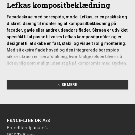
Lefkas kompositbeklædning
Facadeskrue med borespids, model Lefkas, er en praktisk og
diskret løsning til montering af kompositbeklædning på
facader, gavle eller andre udendørs flader. Skruen er udviklet
specifikt til at passe til vores Lefkas kompositprofiler og er
designet til at skabe en fast, stabil og visuelt rolig montering.
Med sit ekstra flade hoved og den integrerede borespids
sikrer skruen en ren afslutning, hvor fastgørelsen bliver så
lidt synlig som muligt uden at gå på kompromis med styrken.
Anvendelse i
SE MERE
kompositbeklædning
Skruen bruges primært, når kompositbeklædningen skal
monteres direkte på underkonstruktion af træ eller plast. De
angivne mål og materialer er tilpasset kompositprofiler, så
skruen griber sikkert uden at flække materialet. Den
FENCE-LINE.DK A/S
indbyggede borespids gør forboring unødvendig i de fleste
Brundtlandparken 2
tilfælde, hvilket både forenkler arbejdet og reducerer
6520 Toftlund