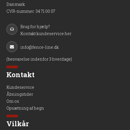
Danmark
CVR-nummer
:
34 71 00 07
Brug for hjælp?
Kontakt kundeservice her
info@fence-line.dk
(besvarelse indenfor 3 hverdage)
Kontakt
Kundeservice
Åbningstider
Om os
Opsætning af hegn
Vilkår