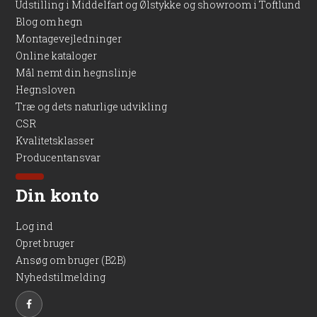
Udstilling i Middelfart og Ølstykke og showroom i Toftlund
Blog om hegn
Montagevejledninger
Online kataloger
Mål nemt din hegnslinje
Hegnsloven
Træ og dets naturlige udvikling
CSR
Kvalitetsklasser
Producentansvar
Din konto
Log ind
Opret bruger
Ansøg om bruger (B2B)
Nyhedstilmelding