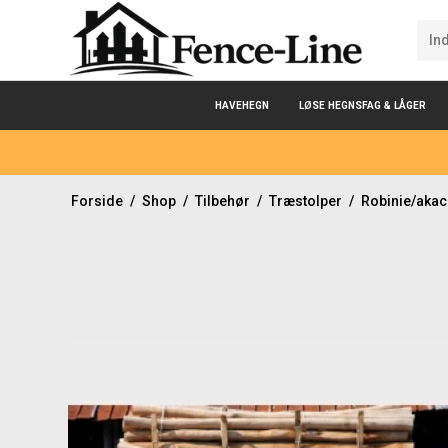
HAVEHEGN
LØSE HEGNSFAG & LÅGER
Forside
/
Shop
/
Tilbehør
/
Træstolper
/
Robinie/akac