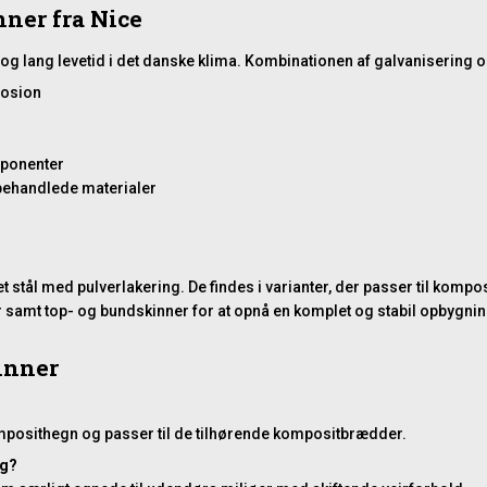
nner fra Nice
g lang levetid i det danske klima. Kombinationen af galvanisering og 
rosion
mponenter
ehandlede materialer
ret stål med pulverlakering. De findes i varianter, der passer til ko
mt top- og bundskinner for at opnå en komplet og stabil opbygning
inner
omposithegn og passer til de tilhørende kompositbrædder.
ug?