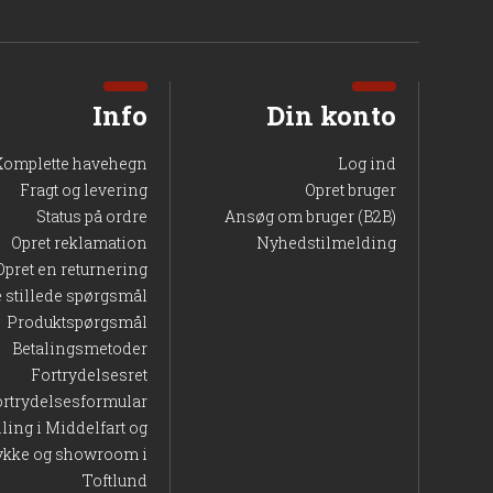
Info
Din konto
Komplette havehegn
Log ind
Fragt og levering
Opret bruger
Status på ordre
Ansøg om bruger (B2B)
Opret reklamation
Nyhedstilmelding
Opret en returnering
e stillede spørgsmål
Produktspørgsmål
Betalingsmetoder
Fortrydelsesret
ortrydelsesformular
lling i Middelfart og
ykke og showroom i
Toftlund