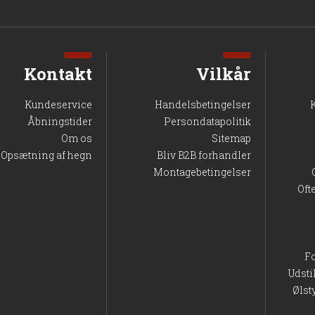
Kontakt
Vilkår
Kundeservice
Handelsbetingelser
Åbningstider
Persondatapolitik
Om os
Sitemap
Opsætning af hegn
Bliv B2B forhandler
Montagebetingelser
Oft
F
Udsti
Ølst