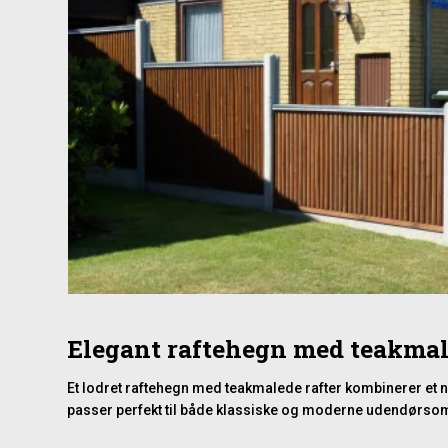
Elegant raftehegn med teakmal
Et lodret raftehegn med teakmalede rafter kombinerer et na
passer perfekt til både klassiske og moderne udendørso