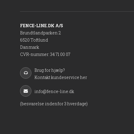
FENCE-LINE.DK A/S
Brundtlandparken 2
6520 Toftlund
Danmark
CVR-nummer
:
34 71 00 07
Brug for hjælp?
Kontakt kundeservice her
info@fence-line.dk
(besvarelse indenfor 3 hverdage)