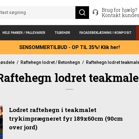
Brug for hjælp?
Kontakt kundes
HELE PAKKER / PALLEVARER
TILBEHØR
FACADEBEKLÆDNING I KOMPOSIT
SENSOMMERTILBUD - OP TIL 35%! Klik her!
løsdele
/
Raftehegn lodret / Betonhegn
/
Raftehegn lodret teakmale
Raftehegn lodret teakmale
Lodret raftehegn i teakmalet
trykimprægneret fyr 189x60cm (90cm
over jord)