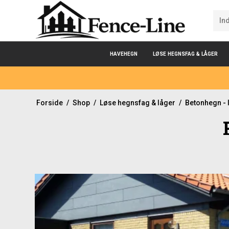
HAVEHEGN
LØSE HEGNSFAG & LÅGER
Forside
/
Shop
/
Løse hegnsfag & låger
/
Betonhegn - 