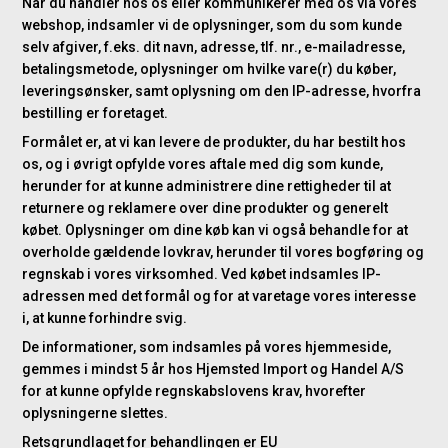
Når du handler hos os eller kommunikerer med os via vores
webshop, indsamler vi de oplysninger, som du som kunde
selv afgiver, f.eks. dit navn, adresse, tlf. nr., e-mailadresse,
betalingsmetode, oplysninger om hvilke vare(r) du køber,
leveringsønsker, samt oplysning om den IP-adresse, hvorfra
bestilling er foretaget.
Formålet er, at vi kan levere de produkter, du har bestilt hos
os, og i øvrigt opfylde vores aftale med dig som kunde,
herunder for at kunne administrere dine rettigheder til at
returnere og reklamere over dine produkter og generelt
købet. Oplysninger om dine køb kan vi også behandle for at
overholde gældende lovkrav, herunder til vores bogføring og
regnskab i vores virksomhed. Ved købet indsamles IP-
adressen med det formål og for at varetage vores interesse
i, at kunne forhindre svig.
De informationer, som indsamles på vores hjemmeside,
gemmes i mindst 5 år hos Hjemsted Import og Handel A/S
for at kunne opfylde regnskabslovens krav, hvorefter
oplysningerne slettes.
Retsgrundlaget for behandlingen er EU