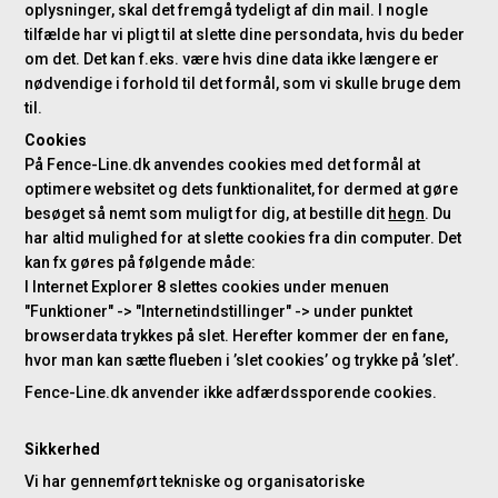
oplysninger, skal det fremgå tydeligt af din mail. I nogle
tilfælde har vi pligt til at slette dine persondata, hvis du beder
om det. Det kan f.eks. være hvis dine data ikke længere er
nødvendige i forhold til det formål, som vi skulle bruge dem
til.
Cookies
På Fence-Line.dk anvendes cookies med det formål at
optimere websitet og dets funktionalitet, for dermed at gøre
besøget så nemt som muligt for dig, at bestille dit
hegn
. Du
har altid mulighed for at slette cookies fra din computer. Det
kan fx gøres på følgende måde:
I Internet Explorer 8 slettes cookies under menuen
"Funktioner" -> "Internetindstillinger" -> under punktet
browserdata trykkes på slet. Herefter kommer der en fane,
hvor man kan sætte flueben i ’slet cookies’ og trykke på ’slet’.
Fence-Line.dk anvender ikke adfærdssporende cookies.
Sikkerhed
Vi har gennemført tekniske og organisatoriske