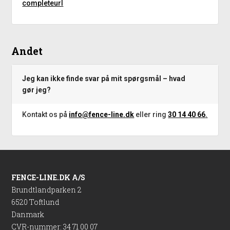
completeurl
Andet
Jeg kan ikke finde svar på mit spørgsmål – hvad
gør jeg?
Kontakt os på
info@fence-line.dk
eller ring
30 14 40 66
.
FENCE-LINE.DK A/S
Brundtlandparken 2
6520 Toftlund
Danmark
CVR-nummer
:
34 71 00 07