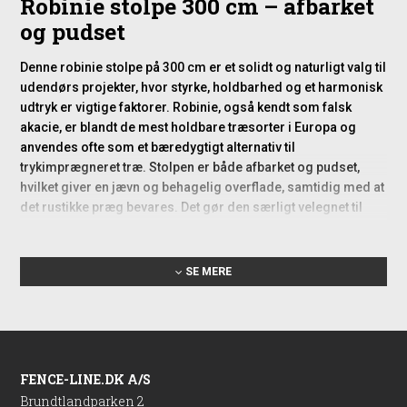
Robinie stolpe 300 cm – afbarket
og pudset
Denne robinie stolpe på 300 cm er et solidt og naturligt valg til
udendørs projekter, hvor styrke, holdbarhed og et harmonisk
udtryk er vigtige faktorer. Robinie, også kendt som falsk
akacie, er blandt de mest holdbare træsorter i Europa og
anvendes ofte som et bæredygtigt alternativ til
trykimprægneret træ. Stolpen er både afbarket og pudset,
hvilket giver en jævn og behagelig overflade, samtidig med at
det rustikke præg bevares. Det gør den særligt velegnet til
områder, hvor både funktion og æstetik skal gå op i en højere
enhed.
SE MERE
Typiske anvendelsesmuligheder
i haven
En robinie stolpe i denne længde bruges ofte som bærende
element i hegn og indhegninger, men også i kreative
FENCE-LINE.DK A/S
haveprojekter som støttestrukturer til klatreplanter, naturlige
Brundtlandparken 2