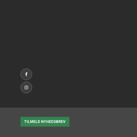
TILMELD NYHEDSBREV