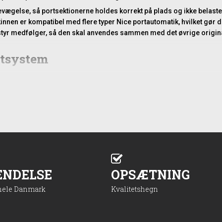
evægelse, så portsektionerne holdes korrekt på plads og ikke belaste
innen er kompatibel med flere typer Nice portautomatik, hvilket gør
dstyr medfølger, så den skal anvendes sammen med det øvrige origina
rtsystem
nde element, der bidrager til, at porten flytter sig ensartet langs sin
dskifte til en ny, original U-skinne kan du sikre, at porten igen køre
, når de mekaniske dele arbejder uden friktion og ujævnheder.
nstallation, og dimensionen gør den nem at håndtere, hvis du arbej
for en port på ca. 90 cm i bredde.
tering
ENDELSE
OPSÆTNING
portens føringssystem og fastgøres efter de anvisninger, der gælder 
r til netop din automatik. Når skinnen er korrekt monteret, vil port
 hele Danmark
Kvalitetshegn
fordel at rense området omkring monteringspunkterne, så du sikrer en
mmenkobling, er det vigtigt at sikre, at alle dele sidder korrekt fra 