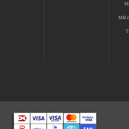
M
Mål 
T