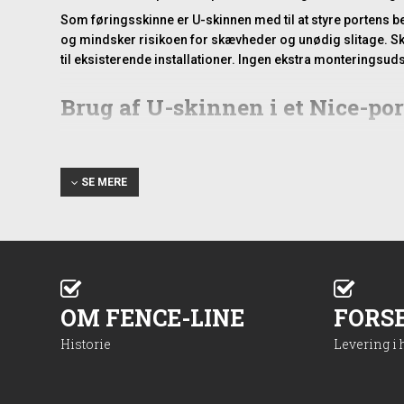
Som føringsskinne er U-skinnen med til at styre portens b
og mindsker risikoen for skævheder og unødig slitage. Sk
til eksisterende installationer. Ingen ekstra monteringsu
Brug af U-skinnen i et Nice-po
I et garageportsystem fra Nice indgår U-skinnen som et styre
beskadiget, kan det påvirke hele portens funktion. Ved at u
vigtigt for portautomatikken, som fungerer mest effektivt
SE MERE
Skinnen kan monteres i forbindelse med en eksisterende i
fleksibilitet, men bevarer stadig den nødvendige stabilitet 
Praktiske overvejelser ved mon
OM FENCE-LINE
FORS
Montering af U-skinnen kræver, at den placeres korrekt i 
kontrollere portens manual, så du sikrer, at skinnen passe
Historie
Levering i
belastning af motoren.
Hvis du udskifter en eksisterende skinne, kan det være en 
montageopgaver, hvor du har brug for en fast og pålidelig sa