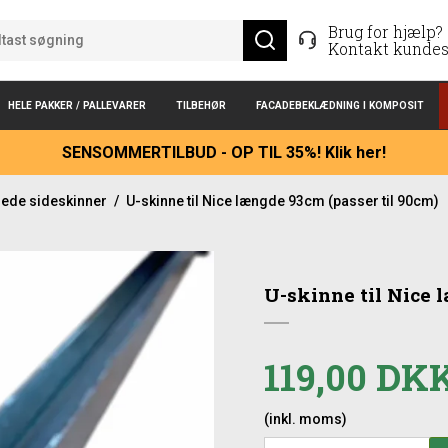
Brug for hjælp?
Kontakt kundes
HELE PAKKER / PALLEVARER
TILBEHØR
FACADEBEKLÆDNING I KOMPOSIT
SENSOMMERTILBUD - OP TIL 35%! Klik her!
rede sideskinner
/
U-skinne til Nice længde 93cm (passer til 90cm)
U-skinne til Nice 
119,00 DK
(inkl. moms)