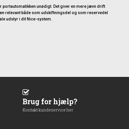
r portautomatikken unødigt. Det giver en mere jævn drift
 den relevant både som udskiftningsdel og som reservedel
le udstyr i dit Nice-system.
 faste bane. Hvis den gamle skinne er slidt, bøjet eller
r optimalt og med et minimum af modstand. Dette er især
der i et mindre garageområde. Den korte længde giver
Brug for hjælp?
for den specifikke Nice-model. Det anbefales at
en kunne bevæge sig mere glidende og uden unødig
Kontakt kundeservice her
 ren og solid samling. Da produktet er lavet til
start.