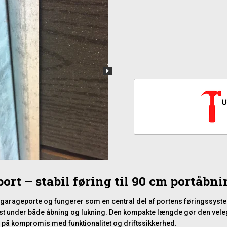
ort – stabil føring til 90 cm portåbn
e garageporte og fungerer som en central del af portens føringssyste
æcist under både åbning og lukning. Den kompakte længde gør den vel
på kompromis med funktionalitet og driftssikkerhed.