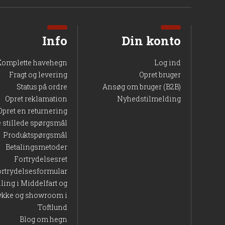
Info
Din konto
Komplette havehegn
Log ind
Fragt og levering
Opret bruger
Status på ordre
Ansøg om bruger (B2B)
Opret reklamation
Nyhedstilmelding
Opret en returnering
e stillede spørgsmål
en er ideel både ved reparation og som forebyggende
Produktspørgsmål
et, anbefales det altid at tjekke manualen til din Nice
Betalingsmetoder
Fortrydelsesret
ortrydelsesformular
lling i Middelfart og
ykke og showroom i
Toftlund
Blog om hegn