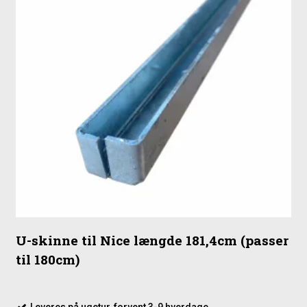
U-skinne til Nice længde 181,4cm (passer
til 180cm)
Leveres på ugetur, forvent 3-9 hverdage