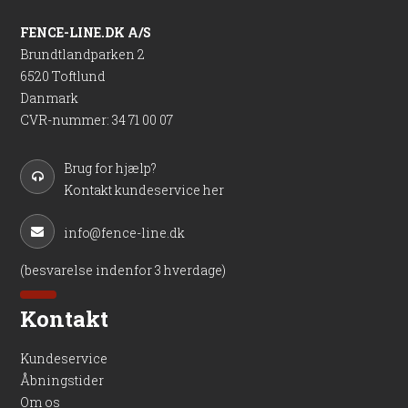
FENCE-LINE.DK A/S
Brundtlandparken 2
6520 Toftlund
Danmark
CVR-nummer
:
34 71 00 07
Brug for hjælp?
Kontakt kundeservice her
info@fence-line.dk
(besvarelse indenfor 3 hverdage)
Kontakt
Kundeservice
Åbningstider
Om os