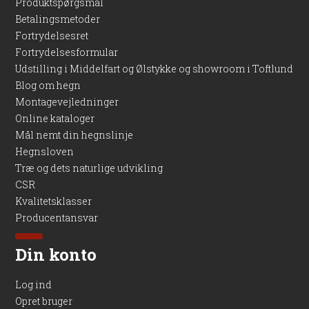
Produktspørgsmål
Betalingsmetoder
Fortrydelsesret
Fortrydelsesformular
Udstilling i Middelfart og Ølstykke og showroom i Toftlund
Blog om hegn
Montagevejledninger
Online kataloger
Mål nemt din hegnslinje
Hegnsloven
Træ og dets naturlige udvikling
CSR
Kvalitetsklasser
Producentansvar
Din konto
Log ind
Opret bruger