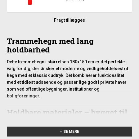
Fragt tillægges
Trammehegn med lang
holdbarhed
Dette tremmehegn i størrelsen 180x150 cm er det perfekte
valg for dig, der ønsker et moderne og vedligeholdelsesfrit
hegn med et klassisk udtryk. Det kombinerer funktionalitet
med et tidløst udseende og passer lige godt i private haver
som ved offentlige bygninger, institutioner og
boligforeninger.
Holdbare materialer – bygget til
det danske vejr
SE MERE
Hegnet er fremstillet i stærkt og vejrbestandigt PVC – samme