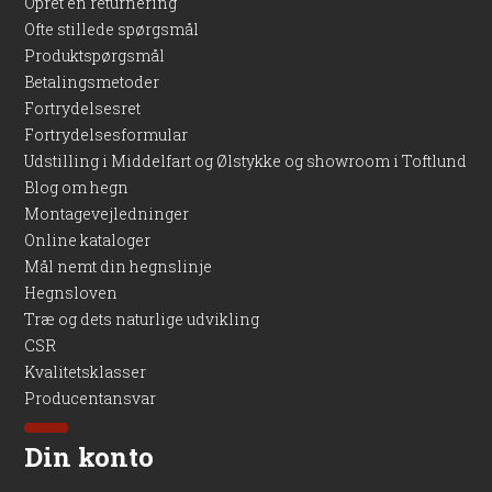
Opret en returnering
Ofte stillede spørgsmål
Produktspørgsmål
Betalingsmetoder
Fortrydelsesret
Fortrydelsesformular
Udstilling i Middelfart og Ølstykke og showroom i Toftlund
Blog om hegn
Montagevejledninger
Online kataloger
Mål nemt din hegnslinje
Hegnsloven
Træ og dets naturlige udvikling
CSR
Kvalitetsklasser
Producentansvar
Din konto