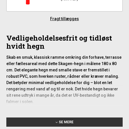
Fragt tillægges
Vedligeholdelsesfrit og tidløst
hvidt hegn
Skab en smuk, klassisk ramme omkring din forhave, terrasse
eller fællesareal med dette Skagen-hegn i målene 180 x 80
cm. Det elegante hegn med smalle stave er fremstillet i
robust PVC, som hverken ruster, rådner eller kræver maling.
Det betyder minimal vedligeholdelse for dig – blot en let
rengøring med vand af og til er nok. Det hvide hegn bevarer
sit rene udtryk i mange år, da det er UV-bestandigt og ikke
falmer i solen.
Et Skagen-hegn i PVC er særlig velegnet til både private haver,
boligforeninger og offentlige områder, hvor man ønsker en
SE MERE
solid og flot afgrænsning uden at skulle bruge tid og penge