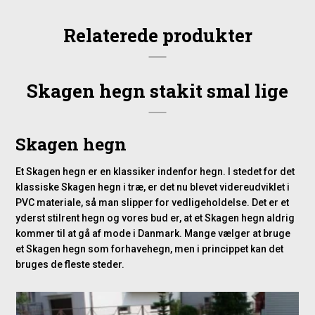
på løbende vedligehold.
Relaterede produkter
Klassisk skandinavisk design
Med sine slanke hegnstave på 3,8 cm i bredden og det lyse
design skaber dette Skagen-hegn et let visuelt udtryk, som
Skagen hegn stakit smal lige
passer godt ind i både moderne og traditionelle omgivelser.
Det fungerer perfekt som lav afskærmning i forhaven eller
omkring mindre græsarealer og opholdsrum. Den lave højde
Skagen hegn
på 80 cm giver en åben følelse, samtidig med at det markerer
tydelige rammer.
Et Skagen hegn er en klassiker indenfor hegn. I stedet for det
klassiske Skagen hegn i træ, er det nu blevet videreudviklet i
Materialer og konstruktion
PVC materiale, så man slipper for vedligeholdelse. Det er et
yderst stilrent hegn og vores bud er, at et Skagen hegn aldrig
Hegnet er fremstillet i samme type PVC, som bruges til
kommer til at gå af mode i Danmark. Mange vælger at bruge
vinduer, og er konstrueret til at holde til det danske vejr året
et Skagen hegn som forhavehegn, men i princippet kan det
rundt. Det krakelerer ikke, det ændrer ikke farve, og det kan
bruges de fleste steder.
klare belastning på op til cirka 200 kg – uden at gå på
kompromis med det fine ydre. Samtidig kræver materialet
ingen overfladebehandling, og du slipper helt for rust og råd,