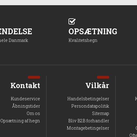
ENDELSE
OPSÆTNING
 hele Danmark
Kvalitetshegn
Kontakt
Vilkår
Kundeservice
Handelsbetingelser
Åbningstider
Persondatapolitik
Om os
Sitemap
Opsætning af hegn
Bliv B2B forhandler
Montagebetingelser
Oft