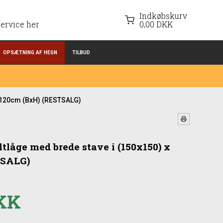
Indkøbskurv
ervice her
0,00 DKK
OPSÆTNING AF HEGN
TILBUD
x 120cm (BxH) (RESTSALG)
låge med brede stave i (150x150) x
TSALG)
DKK