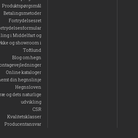
Produktspørgsmål
Betalingsmetoder
Fortrydelsesret
ortrydelsesformular
lling i Middelfart og
ykke og showroom i
Toftlund
Blog om hegn
ontagevejledninger
Online kataloger
nemt din hegnslinje
Hegnsloven
ræ og dets naturlige
udvikling
CSR
Kvalitetsklasser
Producentansvar