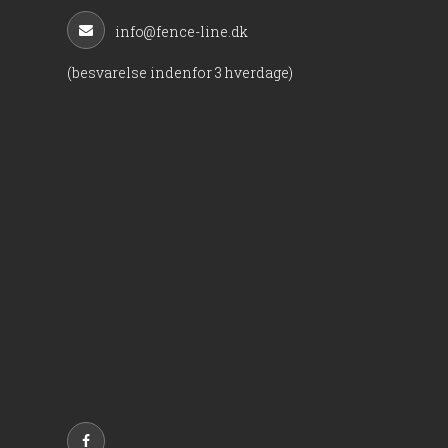
info@fence-line.dk
(besvarelse indenfor 3 hverdage)