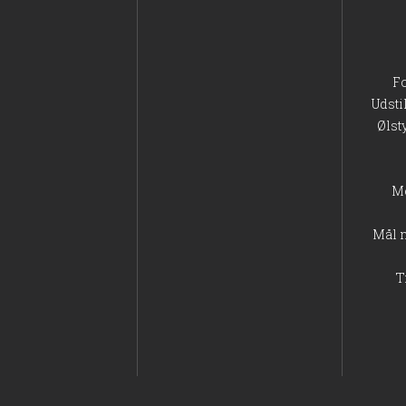
F
Udsti
Ølst
M
Mål 
T