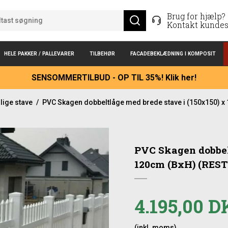
Brug for hjælp?
Kontakt kundes
HELE PAKKER / PALLEVARER
TILBEHØR
FACADEBEKLÆDNING I KOMPOSIT
SENSOMMERTILBUD - OP TIL 35%! Klik her!
lige stave
/
PVC Skagen dobbeltlåge med brede stave i (150x150) 
PVC Skagen dobbelt
120cm (BxH) (RES
4.195,00 
(inkl. moms)