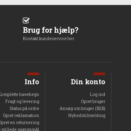
Brug for hjælp?
Kontakt kundeservice her
Info
Din konto
Komplette havehegn
Log ind
Fragt og levering
Opret bruger
Status på ordre
Ansøg om bruger (B2B)
Opret reklamation
Nyhedstilmelding
Opret en returnering
e stillede spørgsmål