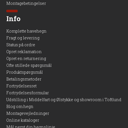
Montagebetingelser
Info
Komplette havehegn
Fragt og levering
Status på ordre
Opret reklamation
Opret en returnering
Ofte stillede spørgsmål
Produktspørgsmål
Betalingsmetoder
Fortrydelsesret
Fortrydelsesformular
Udstilling i Middelfart og Ølstykke og showroom i Toftlund
Blog om hegn
Montagevejledninger
Online kataloger
Mål nemt din hegnslinje