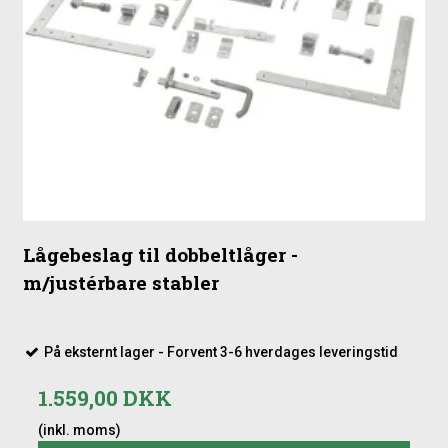
Forener funktion med et indbydende udtryk
Passer smukt ind i både moderne og klassiske
havemiljøer
Lågebeslag til dobbeltlåger -
m/justérbare stabler
På eksternt lager - Forvent 3-6 hverdages leveringstid
1.559,00 DKK
(inkl. moms)