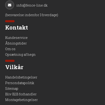
info@fence-line.dk
(besvarelse indenfor 3 hverdage)
Kontakt
Kundeservice
Åbningstider
Om os
Opsætning af hegn
Vilkår
Handelsbetingelser
Persondatapolitik
Sitemap
Bliv B2B forhandler
Montagebetingelser