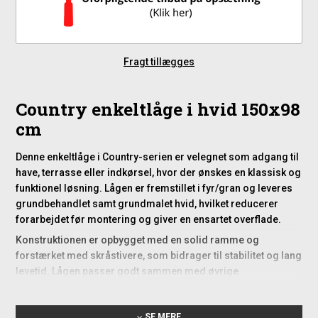
Fragt tillægges
Country enkeltlåge i hvid 150x98
cm
Denne enkeltlåge i Country-serien er velegnet som adgang til
have, terrasse eller indkørsel, hvor der ønskes en klassisk og
funktionel løsning. Lågen er fremstillet i fyr/gran og leveres
grundbehandlet samt grundmalet hvid, hvilket reducerer
forarbejdet før montering og giver en ensartet overflade.
Konstruktionen er opbygget med en solid ramme og
forstærket med skråstivere, som bidrager til stabilitet og lang
levetid. Lågen passer godt sammen med øvrige
hegnselementer i Country-serien og kan nemt integreres i
eksisterende hegn.
SE MERE