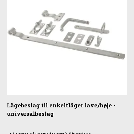
Fagbredde: 180 cm
Hegnets ramme: 44 x 44 mm
Lister: 15 x 44 mm
Afstand mellem lister: ca. 64 mm
Inkl. rustfrie slagskruer
Terrassehegn med træstolper (inkluderet)
▶
Lågebeslag til enkeltlåger lave/høje -
universalbeslag
▶