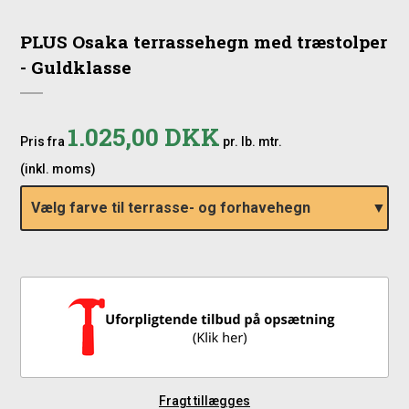
PLUS Osaka terrassehegn med træstolper
- Guldklasse
1.025,00 DKK
Pris fra
pr. lb. mtr.
(inkl. moms)
Vælg farve til terrasse- og forhavehegn
Fragt tillægges