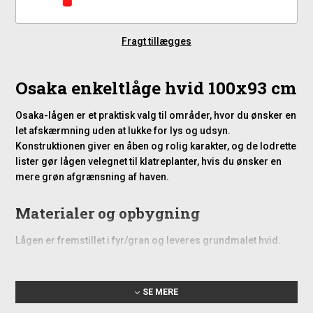
Fragt tillægges
Osaka enkeltlåge hvid 100x93 cm
Osaka-lågen er et praktisk valg til områder, hvor du ønsker en
let afskærmning uden at lukke for lys og udsyn.
Konstruktionen giver en åben og rolig karakter, og de lodrette
lister gør lågen velegnet til klatreplanter, hvis du ønsker en
mere grøn afgrænsning af haven.
Materialer og opbygning
Lågen er fremstillet i fyr/gran og leveres grundmalet hvid.
Rammen er opbygget i en solid dimension, der sikrer
stabilitet, mens listerne er placeret med jævne mellemrum
for at give en ensartet struktur. Samlingerne er udført med
SE MERE
rustfrie slagskruer, som bidrager til en holdbar montering.