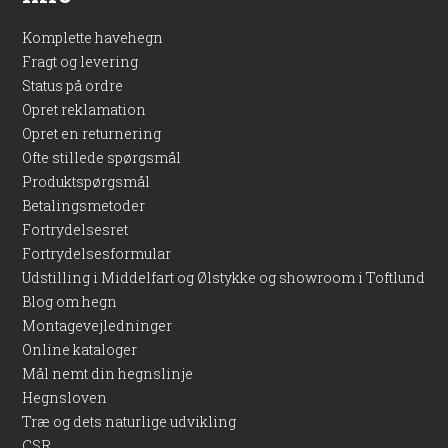
Komplette havehegn
Fragt og levering
Status på ordre
Opret reklamation
Opret en returnering
Ofte stillede spørgsmål
Produktspørgsmål
Betalingsmetoder
Fortrydelsesret
Fortrydelsesformular
Udstilling i Middelfart og Ølstykke og showroom i Toftlund
Blog om hegn
Montagevejledninger
Online kataloger
Mål nemt din hegnslinje
Hegnsloven
Træ og dets naturlige udvikling
CSR