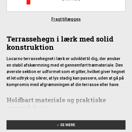
Fragt tillægges
Terrassehegn i lærk med solid
konstruktion
Locarno terrassehegnet i lærk er udviklet til dig, der ønsker
en stabil afskærmning med et gennemført træmateriale. Den
øverste sektion er udformet som et gitter, hvilket giver hegnet
et let udtryk og sikrer, at lys stadig kan passere, uden at gå på
kompromis med afgrænsningen af din terrasse eller have.
Holdbart materiale og praktiske
anvendelser
Hegnet er fremstillet i lærk, som naturligt har en høj styrke og
SE MERE
god modstandsdygtighed over for vejrpåvirkninger. Det gør