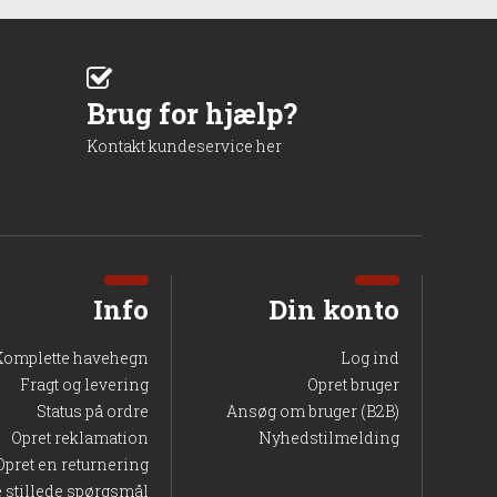
Brug for hjælp?
Kontakt kundeservice her
Info
Din konto
Komplette havehegn
Log ind
Fragt og levering
Opret bruger
Status på ordre
Ansøg om bruger (B2B)
Opret reklamation
Nyhedstilmelding
Opret en returnering
e stillede spørgsmål