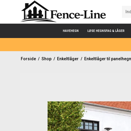
HAVEHEGN
LØSE HEGNSFAG & LÅGER
Forside
/
Shop
/
Enkeltlåger
/
Enkeltlåger til panelheg