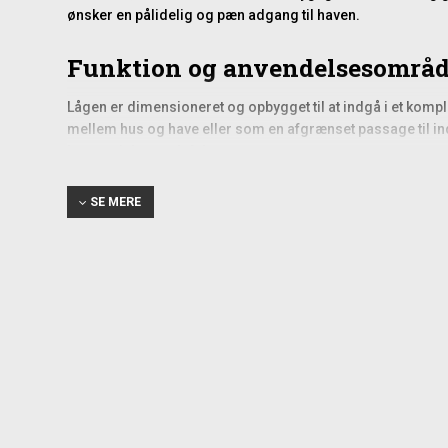
ønsker en pålidelig og pæn adgang til haven.
Funktion og anvendelsesområ
Lågen er dimensioneret og opbygget til at indgå i et ko
mellem hus og have eller som en afgrænset passage til in
harmonisk og velafsluttet.
En enkeltlåge på denne størrelse er særlig velegnet i områd
mellem private og offentlige arealer. Den bruges ofte i f
SE MERE
Konstruktion og materialer
Lågen er opbygget omkring en rammeprofil på 40x30 mm me
lukning. De varmgalvaniserede stålelementer er beskyttet
mat sort overflade, der kræver minimal vedligeholdelse og
Montering i praksis
Lågen monteres typisk på stålsøjler eller stolper, som pas