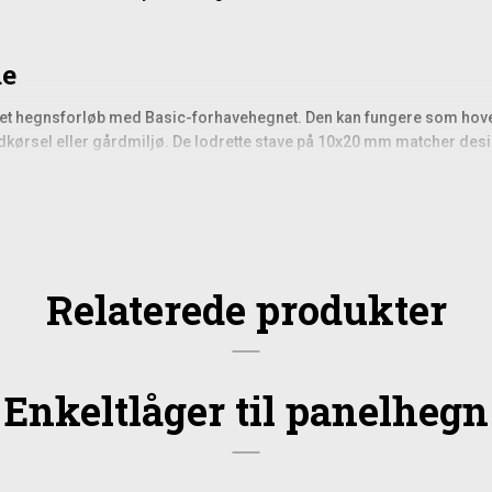
de
mplet hegnsforløb med Basic-forhavehegnet. Den kan fungere som ho
dkørsel eller gårdmiljø. De lodrette stave på 10x20 mm matcher des
er, hvor der ønskes en afgrænsning uden at lukke helt af visuelt. Den 
orhaveområder, hvor man vil skabe et indbydende men funktionelt indg
Relaterede produkter
d en godstykkelse på 2 mm, som giver konstruktionen en markant st
 mod rust og korrosion, og den efterfølgende pulverlakering øger ho
 bevarer sit udtryk over mange år.
Enkeltlåger til panelhegn
ser til Basic-serien. Selve monteringen er enkel, når stolperne er pla