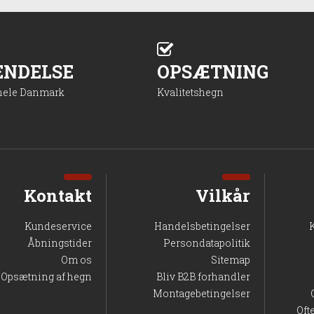
ENDELSE
OPSÆTNING
 hele Danmark
Kvalitetshegn
Kontakt
Vilkår
Kundeservice
Handelsbetingelser
Åbningstider
Persondatapolitik
Om os
Sitemap
Opsætning af hegn
Bliv B2B forhandler
Montagebetingelser
Oft