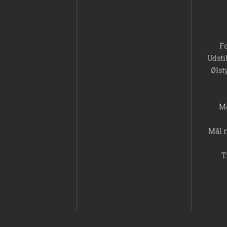
F
Udsti
Ølst
M
Mål 
T