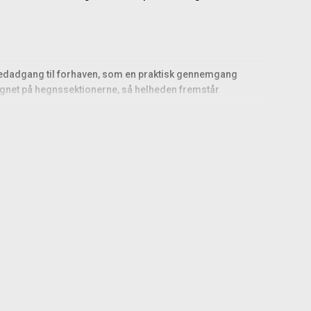
vedadgang til forhaven, som en praktisk gennemgang
ignet på hegnssektionerne, så helheden fremstår
lader lys og luft passere og giver samtidig et klart skel
angsparti.
yrke og en stabilitet, der kan modstå daglig åbning og
ldbarheden yderligere. Pulverlaken giver en slidstærk,
ceret korrekt med den rette afstand og højde. Det