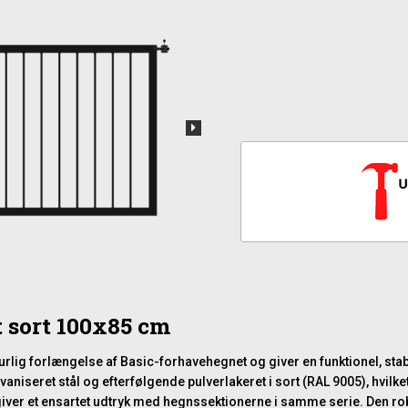
t sort 100x85 cm
turlig forlængelse af Basic-forhavehegnet og giver en funktionel, s
lvaniseret stål og efterfølgende pulverlakeret i sort (RAL 9005), hvilk
iver et ensartet udtryk med hegnssektionerne i samme serie. Den robu