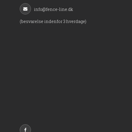
info@fence-line.dk
(besvarelse indenfor 3 hverdage)