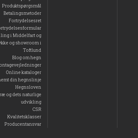
Produktspørgsmål
Betalingsmetoder
Fortrydelsesret
ortrydelsesformular
lling i Middelfart og
ykke og showroom i
Toftlund
Blog om hegn
ontagevejledninger
Online kataloger
nemt din hegnslinje
Hegnsloven
ræ og dets naturlige
udvikling
CSR
Kvalitetsklasser
Producentansvar