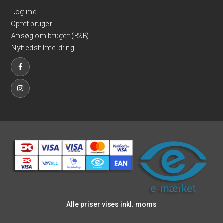
enkelt, økonomisk og robust alternativ til træ- eller
Log ind
aluminiumsstolper – og som samtidig vil have en stolpe, der
Opret bruger
holder sig pæn og funktionel i mange år.
Ansøg om bruger (B2B)
Nyhedstilmelding
Alle priser vises inkl. moms