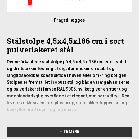
Fragt tillægges
Stålstolpe 4,5x4,5x186 cm i sort
pulverlakeret stål
Denne firkantede stålstolpe på 4,5 x 4,5 x 186 cm er en solid
og driftssikker løsning til dig, der ønsker en stabil og
langtidsholdbar konstruktion i haven eller omkring boligen.
Stolpen er fremstillet i robust stål og både varmgalvaniseret
og pulverlakeret i farven RAL 9005, hvilket giver en stærk og
modstandsdygtig overflade i et elegant, mat sort udtryk. Den
leveres inklusiv en sort plastprop, som lukker toppen tæt og
beskytter mod regn, fugt og snavs.
Stolpens anvendelse i hegn og
SE MERE
udendørs konstruktioner