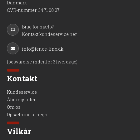
Danmark
CVR-nummer
:
34 71 00 07
Brug for hjælp?
Kontakt kundeservice her
info@fence-line.dk
(besvarelse indenfor 3 hverdage)
Kontakt
Kundeservice
Åbningstider
Om os
Opsætning af hegn
Vilkår