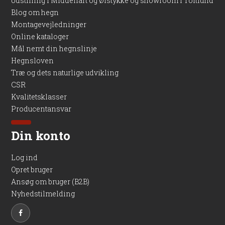
Udstilling i Middelfart og Ølstykke og showroom i Toftlund
Blog om hegn
Montagevejledninger
Online kataloger
Mål nemt din hegnslinje
Hegnsloven
Træ og dets naturlige udvikling
CSR
Kvalitetsklasser
Producentansvar
Din konto
Log ind
Opret bruger
Ansøg om bruger (B2B)
Nyhedstilmelding