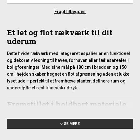
Fragt tillægges
Et let og flot rækværk til dit
uderum
Dette hvide rækværk med integreret espalier er en funktionel
og dekorativ løsning til haven, forhaven eller fællesarealer i
boligforeninger. Med sine mål på 180 cm i bredden og 150
cm i højden skaber hegnet en flot afgrænsning uden at lukke
lyset ude – perfekt til at fremhæve planter, definere rum og
understøtte et rent, klassisk udtryk.
Fremstillet i holdbart materiale
Rækværket er fremstillet i samme type vejrbestandige PVC
som bruges til moderne vinduesrammer og kræver derfor
SE MERE
hverken maling, olie eller anden beskyttelse. Det PVC-
materiale er både UV-bestandigt og modstandsdygtigt over