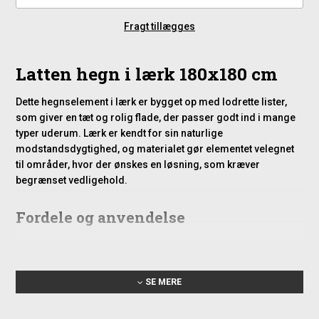
Fragt tillægges
Latten hegn i lærk 180x180 cm
Dette hegnselement i lærk er bygget op med lodrette lister,
som giver en tæt og rolig flade, der passer godt ind i mange
typer uderum. Lærk er kendt for sin naturlige
modstandsdygtighed, og materialet gør elementet velegnet
til områder, hvor der ønskes en løsning, som kræver
begrænset vedligehold.
Fordele og anvendelse
Hegnet leveres som færdigt panel, hvilket gør opsætningen
enkel – både for gør-det-selv-løsninger og større
hegnsstrækninger. Den faste konstruktion giver en robust
SE MERE
sektion, der kan bruges i flere sammenhænge:
God til afskærmning ved terrasse eller opholdsområde