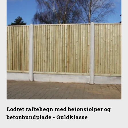
Lodret raftehegn med betonstolper og
betonbundplade - Guldklasse