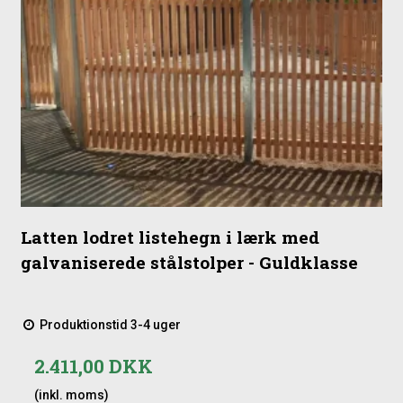
Latten lodret listehegn i lærk med
galvaniserede stålstolper - Guldklasse
Produktionstid 3-4 uger
2.411,00 DKK
(inkl. moms)