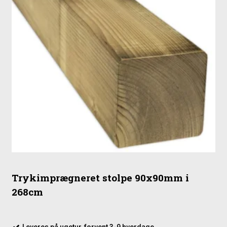
Trykimprægneret stolpe 90x90mm i
268cm
Leveres på ugetur, forvent 3-9 hverdage