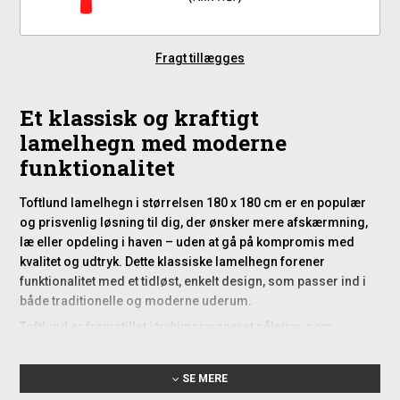
Fragt tillægges
Et klassisk og kraftigt
lamelhegn med moderne
funktionalitet
Toftlund lamelhegn i størrelsen 180 x 180 cm er en populær
og prisvenlig løsning til dig, der ønsker mere afskærmning,
læ eller opdeling i haven – uden at gå på kompromis med
kvalitet og udtryk. Dette klassiske lamelhegn forener
funktionalitet med et tidløst, enkelt design, som passer ind i
både traditionelle og moderne uderum.
Toftlund er fremstillet i trykimprægneret nåletræ, som
beskytter mod råd, svamp og det danske vejrs
omskifteligthed. Rammen er hele 45 x 45 mm, hvilket gør
SE MERE
hegnet til en ekstra kraftig model sammenlignet med mange