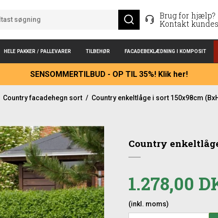
Brug for hjælp?
Kontakt kundes
HELE PAKKER / PALLEVARER
TILBEHØR
FACADEBEKLÆDNING I KOMPOSIT
SENSOMMERTILBUD - OP TIL 35%! Klik her!
Country facadehegn sort
/
Country enkeltlåge i sort 150x98cm (Bx
Country enkeltlåge
1.278,00 
(inkl. moms)