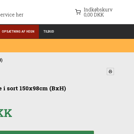
Indkøbskurv
ervice her
0,00 DKK
OPSÆTNING AF HEGN
TILBUD
H)
 i sort 150x98cm (BxH)
DKK