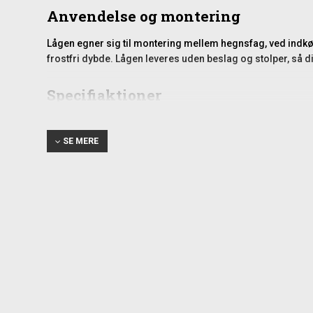
Anvendelse og montering
Lågen egner sig til montering mellem hegnsfag, ved indkør
frostfri dybde. Lågen leveres uden beslag og stolper, så di
Specifiaktioner
Mål: 150 x 98 cm (BxH)
Materiale: Fyr/gran
SE MERE
Overflade: Grundbehandlet og grundmalet sort
Lågeramme: 44 x 90 mm
Stave: 16 x 68 mm
Samlet med rustfrie dykkere/slagskruer
Forstærket med skråstivere