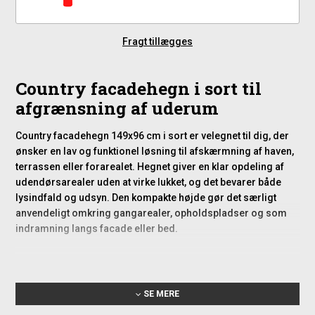
Fragt tillægges
Country facadehegn i sort til
afgrænsning af uderum
Country facadehegn 149x96 cm i sort er velegnet til dig, der
ønsker en lav og funktionel løsning til afskærmning af haven,
terrassen eller forarealet. Hegnet giver en klar opdeling af
udendørsarealer uden at virke lukket, og det bevarer både
lysindfald og udsyn. Den kompakte højde gør det særligt
anvendeligt omkring gangarealer, opholdspladser og som
indramning langs facade eller bed.
Materialer og overfladebehandling
Hegnet er fremstillet i fyr og gran og leveres grundbehandlet
SE MERE
med vandbaseret træbeskyttelse samt sort grundmaling.