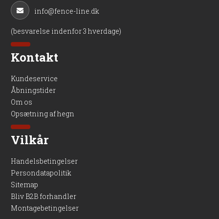
info@fence-line.dk
(besvarelse indenfor 3 hverdage)
Kontakt
Kundeservice
Åbningstider
Om os
Opsætning af hegn
Vilkår
Handelsbetingelser
Persondatapolitik
Sitemap
Bliv B2B forhandler
Montagebetingelser