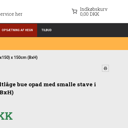
Indkøbskurv
ervice her
0,00 DKK
OPSÆTNING AF HEGN
TILBUD
x150) x 150cm (BxH)
tlåge bue opad med smalle stave i
(BxH)
DKK