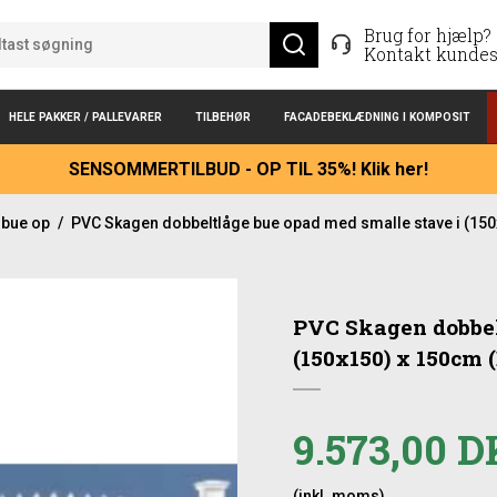
Brug for hjælp?
Kontakt kundes
HELE PAKKER / PALLEVARER
TILBEHØR
FACADEBEKLÆDNING I KOMPOSIT
SENSOMMERTILBUD - OP TIL 35%! Klik her!
 bue op
/
PVC Skagen dobbeltlåge bue opad med smalle stave i (150
PVC Skagen dobbel
(150x150) x 150cm 
9.573,00 
(inkl. moms)