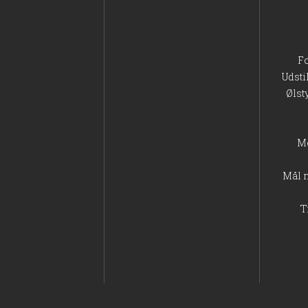
F
Udsti
Ølst
M
Mål 
T