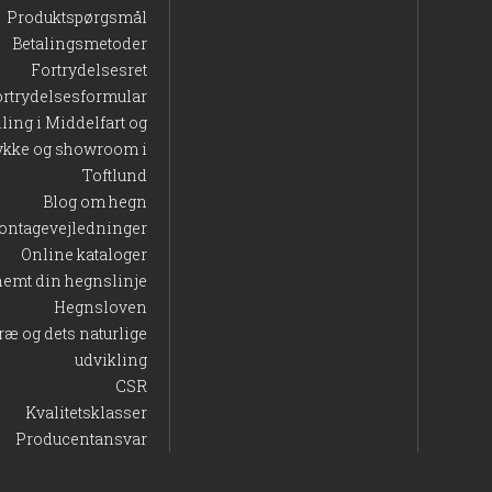
Produktspørgsmål
Betalingsmetoder
Fortrydelsesret
ortrydelsesformular
lling i Middelfart og
ykke og showroom i
Toftlund
Blog om hegn
ontagevejledninger
Online kataloger
nemt din hegnslinje
Hegnsloven
ræ og dets naturlige
udvikling
CSR
Kvalitetsklasser
Producentansvar