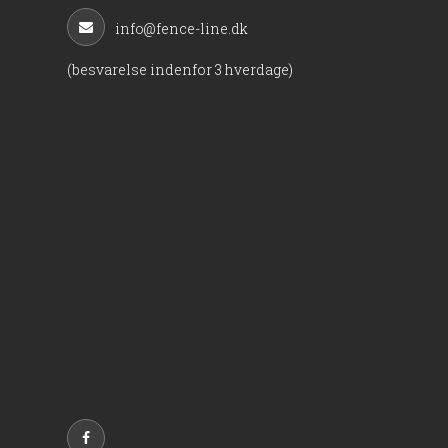
info@fence-line.dk
(besvarelse indenfor 3 hverdage)