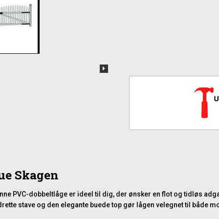
bue Skagen
ne PVC-dobbeltlåge er ideel til dig, der ønsker en flot og tidløs adga
ette stave og den elegante buede top gør lågen velegnet til både m