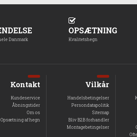
ENDELSE
OPSÆTNING
 hele Danmark
Kvalitetshegn
Kontakt
Vilkår
Kundeservice
Handelsbetingelser
Åbningstider
Persondatapolitik
Om os
Sitemap
Opsætning af hegn
Bliv B2B forhandler
Montagebetingelser
Oft