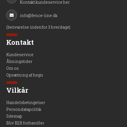
Kontakt kundeservice her
info@fence-line.dk
(besvarelse indenfor 3 hverdage)
Kontakt
Kundeservice
Åbningstider
Om os
Opsætning af hegn
Vilkår
Handelsbetingelser
Persondatapolitik
Sitemap
Bliv B2B forhandler