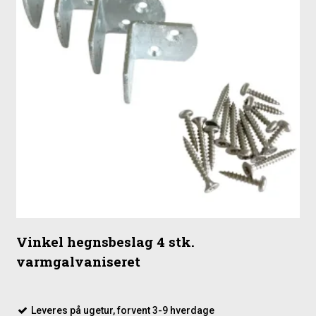
Anvendelse
Til hegnsprojekter, hvor der ønskes en åben løsning
Til steder, hvor der er behov for en let og gennemskuelig
afskærmning
Vinkel hegnsbeslag 4 stk.
varmgalvaniseret
Leveres på ugetur, forvent 3-9 hverdage