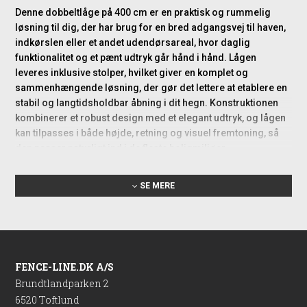
Denne dobbeltlåge på 400 cm er en praktisk og rummelig
løsning til dig, der har brug for en bred adgangsvej til haven,
indkørslen eller et andet udendørsareal, hvor daglig
funktionalitet og et pænt udtryk går hånd i hånd. Lågen
leveres inklusive stolper, hvilket giver en komplet og
sammenhængende løsning, der gør det lettere at etablere en
stabil og langtidsholdbar åbning i dit hegn. Konstruktionen
kombinerer et robust design med et elegant udtryk, og lågen
kan tilpasses i både højde, retning og visuel fremtoning, så
den passer naturligt ind i de fleste boligmiljøer.
Anvendelsesmuligheder i haven
SE MERE
og indkørslen
Dobbeltlågen er særligt velegnet, når du har behov for ekstra
bredde. Med en samlet åbning på 400 cm skaber den god
plads til passage af biler, trailere, haveudstyr, cykler og større
FENCE-LINE.DK A/S
maskiner, uden at det føles trangt eller upraktisk. Den er
Brundtlandparken 2
derfor et oplagt valg som indkørselsport, men den fungerer
6520 Toftlund
også godt som en bred havelåge, hvor du ønsker et mere