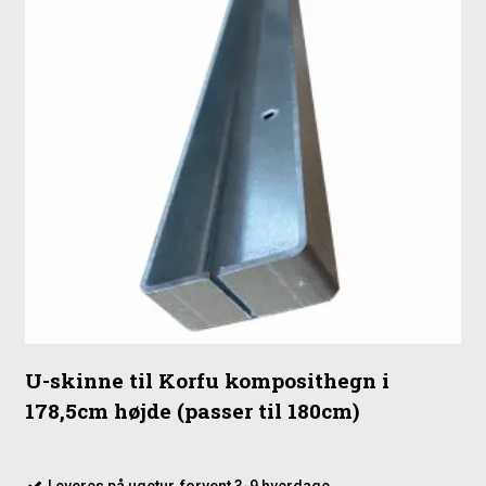
U-skinne til Korfu komposithegn i
178,5cm højde (passer til 180cm)
Leveres på ugetur, forvent 3-9 hverdage