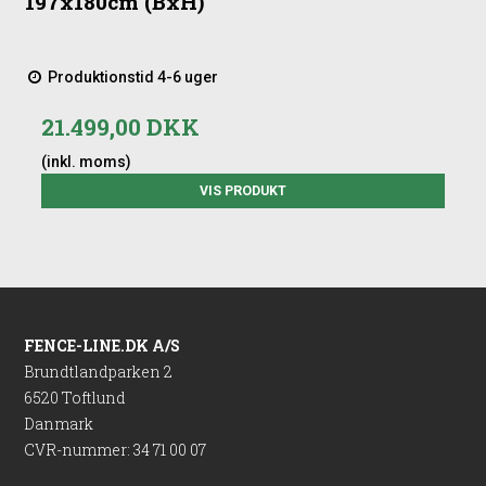
197x180cm (BxH)
Produktionstid 4-6 uger
21.499,00 DKK
(inkl. moms)
VIS PRODUKT
FENCE-LINE.DK A/S
Brundtlandparken 2
6520 Toftlund
Danmark
CVR-nummer
:
34 71 00 07