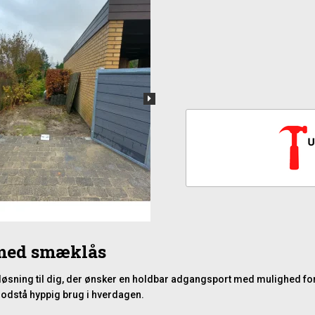
 med smæklås
d løsning til dig, der ønsker en holdbar adgangsport med mulighed f
t modstå hyppig brug i hverdagen.