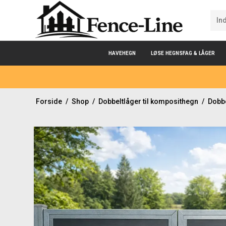
HAVEHEGN
LØSE HEGNSFAG & LÅGER
Forside
/
Shop
/
Dobbeltlåger til komposithegn
/
Dobbe