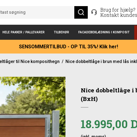
Brug for hjælp?
Kontakt kundes
HELE PAKKER / PALLEVARER
TILBEHØR
FACADEBEKLÆDNING I KOMPOSIT
SENSOMMERTILBUD - OP TIL 35%! Klik her!
ltlåger til Nice komposithegn
/
Nice dobbeltlåge i brun med lås ink
Nice dobbeltlåge i
(BxH)
18.995,00
(inkl. moms)