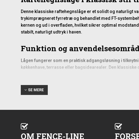
Denne klassiske raftehegnslåge er et solidt og naturligt v
trykimprægneret fyrretræ og behandlet med FT-systembehan
kernen og ud i overfladen, hvilket sikrer optimal modstan
stabilt, naturligt udtryk i haven.
Funktion og anvendelsesområd
Lågen fungerer som en praktisk adgangsløsning i tilknytnin
køkkenhave, terrasse eller bagsidearealer. Den klassiske o
robuste konstruktion en stabil åbning, som kan bruges dagl
Montering og praktiske overvej
SE MERE
Ved montering af en raftehegnslåge er det vigtigt at sikr
kræver en solid fastgørelse til stolper, der kan bære væg
tykkelse og trætype. Tilpasning i højden kan også være nød
Da træ er et levende materiale, kan mindre bevægelser opst
tilpasser sig omgivelserne.
OM FENCE-LINE
FORS