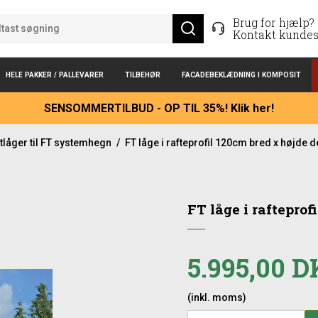
Brug for hjælp?
Kontakt kundes
HELE PAKKER / PALLEVARER
TILBEHØR
FACADEBEKLÆDNING I KOMPOSIT
SENSOMMERTILBUD - OP TIL 35%! Klik her!
tlåger til FT systemhegn
/
FT låge i rafteprofil 120cm bred x højde d
FT låge i rafteprof
5.995,00 
(inkl. moms)