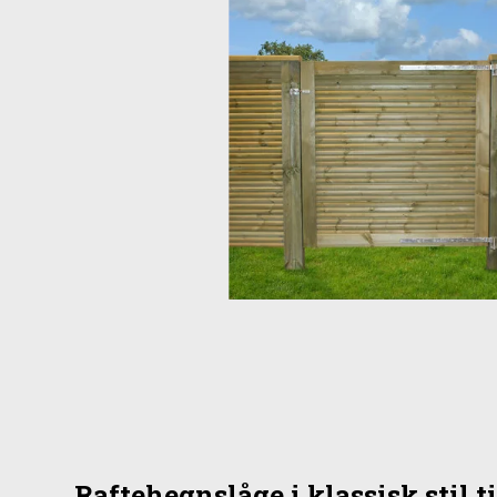
Raftehegnslåge i klassisk stil 