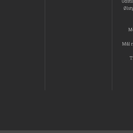
Udsti
Ølst
M
Mål 
T