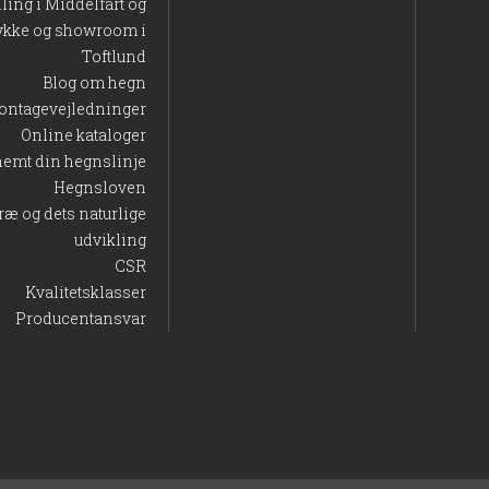
lling i Middelfart og
ykke og showroom i
Toftlund
Blog om hegn
ontagevejledninger
Online kataloger
nemt din hegnslinje
Hegnsloven
ræ og dets naturlige
udvikling
CSR
Kvalitetsklasser
Producentansvar