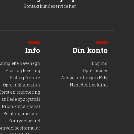
Kontakt kundeservice her
er udført efter NTR-standarderne. Det betyder, at træet
g forlænge levetiden kan det være en fordel løbende at
bil og velfungerende låge gennem mange år.
Info
Din konto
Komplette havehegn
Log ind
Fragt og levering
Opret bruger
Status på ordre
Ansøg om bruger (B2B)
Opret reklamation
Nyhedstilmelding
Opret en returnering
e stillede spørgsmål
Produktspørgsmål
Betalingsmetoder
 et roligt, naturligt udtryk i haven. Lågen er et trygt
Fortrydelsesret
delse. Den solide konstruktion og den professionelle
ortrydelsesformular