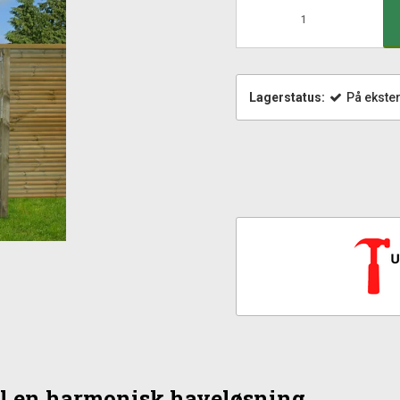
Lagerstatus:
På ekster
til en harmonisk haveløsning