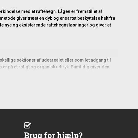
rbindelse med et raftehegn. Lågen er fremstillet af
tode giver træet en dyb og ensartet beskyttelse helt fra
de nye og eksisterende raftehegnsløsninger og giver et
kellige sektioner af udearealet eller som let adgang til
 er på et roligt og organisk udtryk. Samtidig giver den
gens bredde på 120 cm giver en rummelig passage, men
 montere hængsler og beslag, der passer til både lågens
 især de første måneder efter montering, hvor træet
Brug for hjælp?