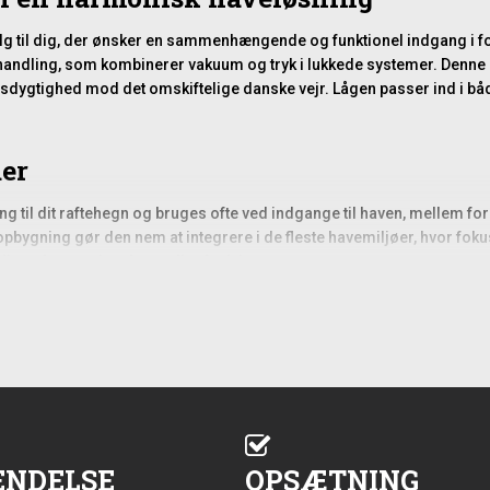
alg til dig, der ønsker en sammenhængende og funktionel indgang i fo
dling, som kombinerer vakuum og tryk i lukkede systemer. Denne me
dsdygtighed mod det omskiftelige danske vejr. Lågen passer ind i bå
er
g til dit raftehegn og bruges ofte ved indgange til haven, mellem fors
pbygning gør den nem at integrere i de fleste havemiljøer, hvor fokus
igt uden at miste form eller funktion.
elser
e korrekt støtte og tilpasning til de tilstødende hegnssektioner. Lå
ten og modstå påvirkning fra vind og gentagen brug. Det anbefales at
vendig, så lågen går frit over underlaget uden at slæbe.
å over tid. Det er derfor en fordel at justere beslagene efter behov,
ENDELSE
OPSÆTNING