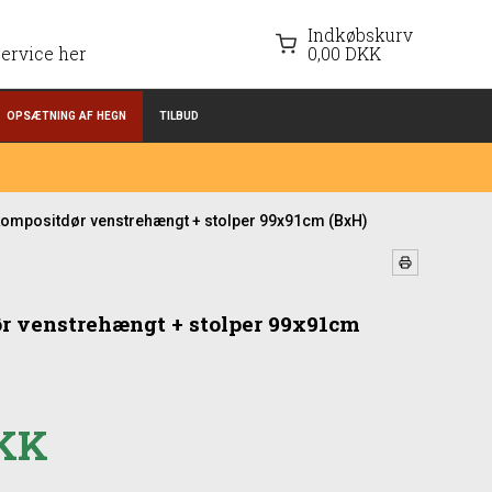
Indkøbskurv
ervice her
0,00 DKK
OPSÆTNING AF HEGN
TILBUD
kompositdør venstrehængt + stolper 99x91cm (BxH)
r venstrehængt + stolper 99x91cm
DKK