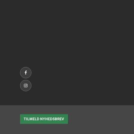
TILMELD NYHEDSBREV