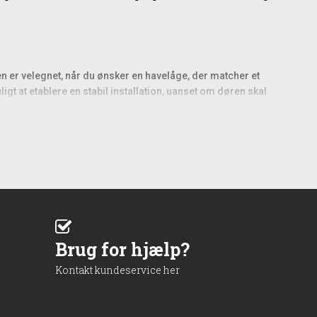
 er velegnet, når du ønsker en havelåge, der matcher et
t at etablere en stabil installation, uanset om døren skal
lag afhængigt af grundens forhold. Da døren er
d planlægning af placering, især hvis døren skal fungere
lse. Kompositmaterialet er formstabilt, hvilket betyder, at
åger.
Brug for hjælp?
Kontakt kundeservice her
delig rengøring med mildt sæbevand efter behov er som