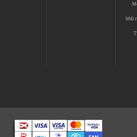
M
Mål 
T