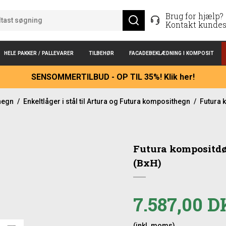
Brug for hjælp?
Kontakt kundes
HELE PAKKER / PALLEVARER
TILBEHØR
FACADEBEKLÆDNING I KOMPOSIT
SENSOMMERTILBUD - OP TIL 35%! Klik her!
hegn
/
Enkeltlåger i stål til Artura og Futura komposithegn
/
Futura 
Futura kompositdø
(BxH)
7.587,00 
(inkl. moms)