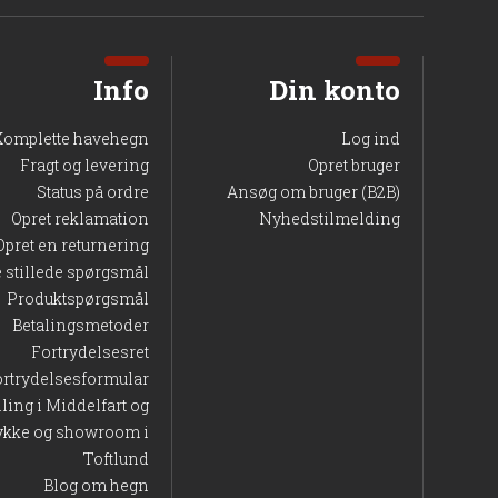
 sollys. Døren er samtidig modstandsdygtig over for fugt,
Info
Din konto
Komplette havehegn
Log ind
Fragt og levering
Opret bruger
Status på ordre
Ansøg om bruger (B2B)
Opret reklamation
Nyhedstilmelding
Opret en returnering
e stillede spørgsmål
Produktspørgsmål
Betalingsmetoder
Fortrydelsesret
ortrydelsesformular
ret med løbende vedligeholdelse. Med sin robuste
lling i Middelfart og
en.
ykke og showroom i
Toftlund
Blog om hegn