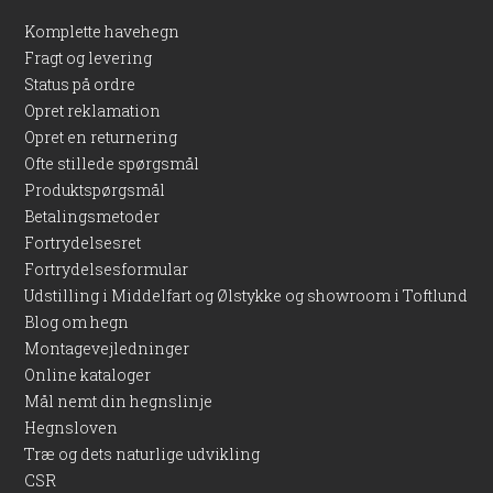
Komplette havehegn
Produktfordele
Fragt og levering
Status på ordre
Vedligeholdelsesfri kompositoverflade, der bevarer
udseendet uden maling eller olie.
Opret reklamation
Leveres komplet med stolper, beslag og låsekasse for en
Opret en returnering
nem installation.
Ofte stillede spørgsmål
Udviklet til at modstå det nordiske vejr og sikre lang
Produktspørgsmål
holdbarhed.
Betalingsmetoder
UV-beskyttet overflade, som hjælper farven med at holde
Fortrydelsesret
sig pæn i mange år.
Fortrydelsesformular
Praktisk løsning til have, terrasse og andre
Udstilling i Middelfart og Ølstykke og showroom i Toftlund
udendørsområder.
Blog om hegn
Montagevejledninger
En pålidelig og langtidsholdbar
Online kataloger
haveløsning
Mål nemt din hegnslinje
Hegnsloven
Med en Artura kompositdør får du en stærk og funktionel
Træ og dets naturlige udvikling
adgangsløsning, der passer ind i de fleste haver og
CSR
udendørsmiljøer. Den enkle montering, den lave