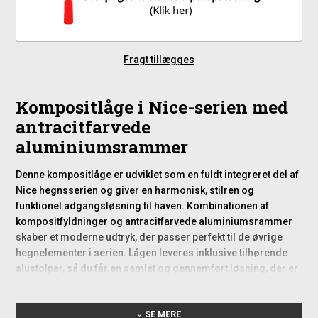
Fragt tillægges
Kompositlåge i Nice-serien med
antracitfarvede
aluminiumsrammer
Denne kompositlåge er udviklet som en fuldt integreret del af
Nice hegnsserien og giver en harmonisk, stilren og
funktionel adgangsløsning til haven. Kombinationen af
kompositfyldninger og antracitfarvede aluminiumsrammer
skaber et moderne udtryk, der passer perfekt til de øvrige
hegnelementer i serien. Lågen leveres inklusive tilhørende
alustolper, så du får en samlet og gennemført løsning, der er
nem at montere og skabe en flot sammenhæng i dit hegn.
SE MERE